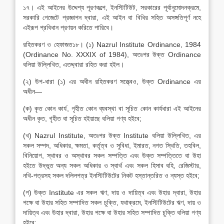
১৭। এই আইনের উদ্দেশ্য পূরণকল্পে, ইনস্টিটিউট, সরকারের পূর্বানুমোদনক্রমে,
সরকারি গেজেটে প্রজ্ঞাপন দ্বারা, এই আইন বা বিধির সহিত অসঙ্গতিপূর্ণ নহে
এইরূপ প্রবিধান প্রণয়ন করিতে পারিবে।
রহিতকরণ ও হেফাজত১৮। (১) Nazrul Institute Ordinance, 1984
(Ordinance No. XXXIX of 1984), অতঃপর উক্ত Ordinance
বলিয়া উল্লিখিত, এতদ্দ্বারা রহিত করা হইল।
(২) উপ-ধারা (১) এর অধীন রহিতকরণ সত্ত্বেও, উক্ত Ordinance এর
অধীন―
(ক) কৃত কোন কার্য, গৃহীত কোন ব্যবস্থা বা সূচিত কোন কার্যধারা এই আইনের
অধীন কৃত, গৃহীত বা সূচিত হইয়াছে বলিয়া গণ্য হইবে;
(খ) Nazrul Institute, অতঃপর উক্ত Institute বলিয়া উল্লিখিত, এর
সকল সম্পদ, অধিকার, ক্ষমতা, কর্তৃত্ব ও সুবিধা, ইমারত, নগত স্থিতি, তহবিল,
বিনিয়োগ, স্থাবর ও অস্থাবর সকল সম্পত্তি এবং উক্ত সম্পত্তিতে বা উহা
হইতে উদ্ভূত অন্য সকল অধিকার ও স্বার্থ এবং সকল হিসাব বহি, রেজিস্টার,
নথি-পত্রসহ সকল দলিলপত্র ইনস্টিটিউটের নিকট হস্তান্তরিত ও ন্যস্ত হইবে;
(গ) উক্ত Institute এর সকল ঋণ, দায় ও দায়িত্ব এবং উহার দ্বারা, উহার
পক্ষে বা উহার সহিত সম্পাদিত সকল চুক্তি, যথাক্রমে, ইনস্টিটিউটের ঋণ, দায় ও
দায়িত্ব এবং উহার দ্বারা, উহার পক্ষে বা উহার সহিত সম্পাদিত চুক্তি বলিয়া গণ্য
হইবে;