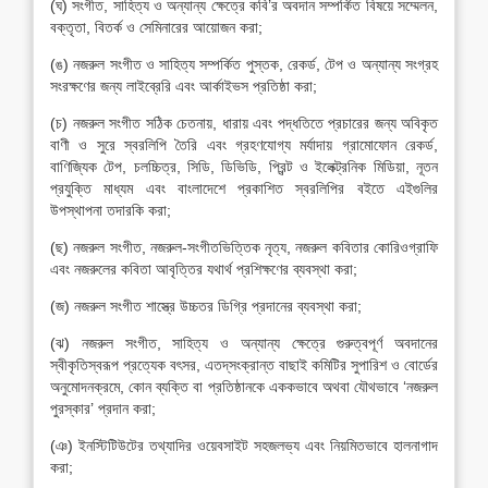
(ঘ) সংগীত, সাহিত্য ও অন্যান্য ক্ষেত্রে কবি’র অবদান সম্পর্কিত বিষয়ে সম্মেলন,
বক্তৃতা, বিতর্ক ও সেমিনারের আয়োজন করা;
(ঙ) নজরুল সংগীত ও সাহিত্য সম্পর্কিত পুস্তক, রেকর্ড, টেপ ও অন্যান্য সংগ্রহ
সংরক্ষণের জন্য লাইব্রেরি এবং আর্কাইভস প্রতিষ্ঠা করা;
(চ) নজরুল সংগীত সঠিক চেতনায়, ধারায় এবং পদ্ধতিতে প্রচারের জন্য অবিকৃত
বাণী ও সুরে স্বরলিপি তৈরি এবং গ্রহণযোগ্য মর্যাদায় গ্রামোফোন রেকর্ড,
বাণিজ্যিক টেপ, চলচ্চিত্র, সিডি, ডিভিডি, প্রিন্ট ও ইলেক্ট্রনিক মিডিয়া, নূতন
প্রযুক্তি মাধ্যম এবং বাংলাদেশে প্রকাশিত স্বরলিপির বইতে এইগুলির
উপস্থাপনা তদারকি করা;
(ছ) নজরুল সংগীত, নজরুল-সংগীতভিত্তিক নৃত্য, নজরুল কবিতার কোরিওগ্রাফি
এবং নজরুলের কবিতা আবৃত্তির যথার্থ প্রশিক্ষণের ব্যবস্থা করা;
(জ) নজরুল সংগীত শাস্ত্রে উচ্চতর ডিগ্রি প্রদানের ব্যবস্থা করা;
(ঝ) নজরুল সংগীত, সাহিত্য ও অন্যান্য ক্ষেত্রে গুরুত্বপূর্ণ অবদানের
স্বীকৃতিস্বরূপ প্রত্যেক বৎসর, এতদ্‌সংক্রান্ত বাছাই কমিটির সুপারিশ ও বোর্ডের
অনুমোদনক্রমে, কোন ব্যক্তি বা প্রতিষ্ঠানকে এককভাবে অথবা যৌথভাবে ‘নজরুল
পুরস্কার’ প্রদান করা;
(ঞ) ইনস্টিটিউটের তথ্যাদির ওয়েবসাইট সহজলভ্য এবং নিয়মিতভাবে হালনাগাদ
করা;