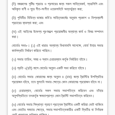
(ট) নজরুলের সৃষ্টির প্রচার ও প্রসারের জন্য সকল সাহিত্যকর্ম, স্বরলিপি এবং
অবিকৃত বাণী ও সুরে গীত-সংগীত ওয়েবসাইটে অন্তর্ভুক্ত করা;
(ঠ) পৃথিবীর বিভিন্ন ভাষায় কবি’র সাহিত্যকর্মের অনুবাদ প্রকাশ ও বিশ্বব্যাপী
প্রচারের ব্যবস্থা করা; এবং
(ড) এই আইনের উদ্দেশ্য পূরণকল্পে প্রয়োজনীয় অন্যান্য কার্য ও বিষয় সম্পাদন
করা।
বোর্ডের সভা৮। (১) এই ধারার অন্যান্য বিধানাবলি সাপেক্ষে, বোর্ড উহার সভার
কার্যপদ্ধতি নির্ধারণ করিতে পারিবে।
(২) সভার তারিখ, সময় ও স্থান চেয়ারম্যান কর্তৃক নির্ধারিত হইবে।
(৩) প্রতি ২(দুই) মাসে বোর্ডের অন্যূন একটি সভা করিতে হইবে।
(৪) বোর্ডের সভার কোরামের জন্য অন্যূন ৪ (চার) জন্য ট্রাস্টির উপস্থিতির
প্রয়োজন হইবে, তবে মুলতবি সভার ক্ষেত্রে কোন কোরামের প্রয়োজন হইবে না।
(৫) চেয়ারম্যান, বোর্ডের সকল সভায় সভাপতিত্ব করিবেন এবং তাঁহার
অনুপস্থিতিতে তৎকর্তৃক ক্ষমতাপ্রাপ্ত কোন ট্রাস্টি সভাপতিত্ব করিবেন।
(৬) বোর্ডের সভায় সিদ্ধান্ত গ্রহণে প্রত্যেক ট্রাস্টির একটি করিয়া ভোট থাকিবে
এবং ভোটের সমতার ক্ষেত্রে, সভায় সভাপতিত্বকারীর একটি দ্বিতীয় বা নির্ণায়ক
ভোট প্রদানের অধিকার থাকিবে।