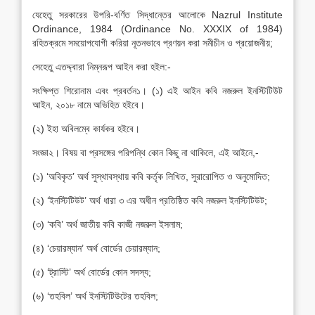
যেহেতু সরকারের উপরি-বর্ণিত সিদ্ধান্তের আলোকে Nazrul Institute
Ordinance, 1984 (Ordinance No. XXXIX of 1984)
রহিতক্রমে সময়োপযোগী করিয়া নূতনভাবে প্রণয়ন করা সমীচীন ও প্রয়োজনীয়;
সেহেতু এতদ্দ্বারা নিম্নরূপ আইন করা হইল:-
সংক্ষিপ্ত শিরোনাম এবং প্রবর্তন১। (১) এই আইন কবি নজরুল ইনস্টিটিউট
আইন, ২০১৮ নামে অভিহিত হইবে।
(২) ইহা অবিলম্বে কার্যকর হইবে।
সংজ্ঞা২। বিষয় বা প্রসঙ্গের পরিপন্থি কোন কিছু না থাকিলে, এই আইনে,-
(১) ‘অবিকৃত’ অর্থ সুস্থাবস্থায় কবি কর্তৃক লিখিত, সুরারোপিত ও অনুমোদিত;
(২) ‘ইনস্টিটিউট’ অর্থ ধারা ৩ এর অধীন প্রতিষ্ঠিত কবি নজরুল ইনস্টিটিউট;
(৩) ‘কবি’ অর্থ জাতীয় কবি কাজী নজরুল ইসলাম;
(৪) ‘চেয়ারম্যান’ অর্থ বোর্ডের চেয়ারম্যান;
(৫) ‘ট্রাস্টি’ অর্থ বোর্ডের কোন সদস্য;
(৬) ‘তহবিল’ অর্থ ইনস্টিটিউটের তহবিল;