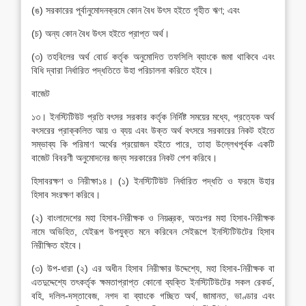
(ঙ) সরকারের পূর্বানুমোদনক্রমে কোন বৈধ উৎস হইতে গৃহীত ঋণ; এবং
(চ) অন্য কোন বৈধ উৎস হইতে প্রাপ্ত অর্থ।
(৩) তহবিলের অর্থ বোর্ড কর্তৃক অনুমোদিত তফসিলি ব্যাংকে জমা থাকিবে এবং
বিধি দ্বারা নির্ধারিত পদ্ধতিতে উহা পরিচালনা করিতে হইবে।
বাজেট
১৩। ইনস্টিটিউট প্রতি বৎসর সরকার কর্তৃক নির্দিষ্ট সময়ের মধ্যে, প্রত্যেক অর্থ
বৎসরের প্রাক্কলিত আয় ও ব্যয় এবং উক্ত অর্থ বৎসরে সরকারের নিকট হইতে
সম্ভাব্য কি পরিমাণ অর্থের প্রয়োজন হইতে পারে, তাহা উল্লেখপূর্বক একটি
বাজেট বিবরণী অনুমোদনের জন্য সরকারের নিকট পেশ করিবে।
হিসাবরক্ষণ ও নিরীক্ষা১৪। (১) ইনস্টিটিউট নির্ধারিত পদ্ধতি ও ফরমে উহার
হিসাব সংরক্ষণ করিবে।
(২) বাংলাদেশের মহা হিসাব-নিরীক্ষক ও নিয়ন্ত্রক, অতঃপর মহা হিসাব-নিরীক্ষক
নামে অভিহিত, যেইরূপ উপযুক্ত মনে করিবেন সেইরূপে ইনস্টিটিউটের হিসাব
নিরীক্ষিত হইবে।
(৩) উপ-ধারা (২) এর অধীন হিসাব নিরীক্ষার উদ্দেশ্যে, মহা হিসাব-নিরীক্ষক বা
এতদুদ্দেশ্যে তৎকর্তৃক ক্ষমতাপ্রাপ্ত কোনো ব্যক্তি ইনস্টিটিউটের সকল রেকর্ড,
বহি, দলিল-দস্তাবেজ, নগদ বা ব্যাংকে গচ্ছিত অর্থ, জামানত, ভাণ্ডার এবং