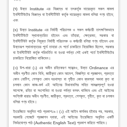
(ঘ) উক্ত Institute এর বিরুদ্ধে বা তৎকর্তৃক দায়েরকৃত সকল মামলা
ইনস্টিটিউটের বিরুদ্ধে বা ইনস্টিটিউট কর্তৃক দায়েরকৃত মামলা বলিয়া গণ্য হইবে;
এবং
(ঙ) উক্ত Institute এর নির্বাহী পরিচালক ও সকল কর্মচারী তাৎক্ষণিকভাবে
ইনস্টিটিউটে স্থানান্তরিত হইবেন এবং তাঁহারা, ক্ষেত্রমত, সরকার বা
ইনস্টিটিউট কর্তৃক নিযুক্ত নির্বাহী পরিচালক ও কর্মচারী বলিয়া গণ্য হইবেন এবং
উক্তরূপ স্থানান্তরের পূর্বে তাহারা যে শর্তে চাকরিতে নিয়োজিত ছিলেন, সরকার
বা ইনস্টিটিউট কর্তৃক পরিবর্তিত না হওয়া পর্যন্ত সেই একই শর্তে ইনস্টিটিউটের
চাকরিতে নিয়োজিত থাকিবেন।
(৩) উপ-ধারা (১) এর অধীন রহিতকরণ সত্ত্বেও, উক্ত Ordinance এর
অধীন প্রণীত কোন বিধি, জারীকৃত কোন আদেশ, বিজ্ঞপ্তি বা প্রজ্ঞাপন, প্রদত্ত
কোন নোটিশ, পেশকৃত কোন দরখাস্ত বা গৃহীত কোন ব্যবস্থা অথবা কৃত বা
চলমান কোন কাজ-কর্ম এই আইনের বিধানাবলির সহিত সামঞ্জস্যপূর্ণ হওয়া
সাপেক্ষে, রহিত বা সংশোধিত না হওয়া পর্যন্ত বলবৎ থাকিবে এবং এই আইনের
সংশ্লিষ্ট ধারার অধীন প্রণীত, জারীকৃত, প্রদত্ত, পেশকৃত, গৃহীত, কৃত বা চলমান
বলিয়া গণ্য হইবে।
ইংরেজিতে অনূদিত পাঠ প্রকাশ১৯। (১) এই আইন কার্যকর হইবার পর, সরকার,
সরকারি গেজেটে প্রজ্ঞাপন দ্বারা, এই আইনের ইংরেজিতে অনূদিত একটি
নির্ভরযোগ্য পাঠ (Authentic English Text) প্রকাশ করিতে পারিবে।