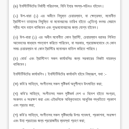
(ঙ) ইনস্টিটিউটের নির্বাহী পরিচালক, যিনি ইহার সদস্য-সচিবও হইবেন।
(২) উপ-ধারা (১) এর অধীনে নিযুক্ত চেয়ারম্যান, বা ক্ষেত্রমত, মনোনীত
ট্রাস্টিগণ তাহাদের নিযুক্তি বা মনোনয়নের তারিখ হইতে ৩(তিন) বৎসর মেয়াদে
স্বীয় পদে বহাল থাকিবেন এবং পুনঃমনোনয়নের জন্য যোগ্য হইবেন।
(৩) উপ-ধারা (১) এর অধীন মনোনীত কোন ট্রাস্টি, চেয়ারম্যান বরাবর লিখিত
আবেদনের মাধ্যমে পদত্যাগ করিতে পারিবেন, বা সরকার, প্রয়োজনবোধে যে কোন
সময় চেয়ারম্যান বা কোন ট্রাস্টির মনোনয়ন বাতিল করিতে পারিবে।
(৪) বোর্ড এবং ট্রাস্টিগণ সকল কার্যাবলির জন্য সরকারের নিকটা দায়বদ্ধ
থাকিবেন।
ইনস্টিটিউটের কার্যাবলি৭। ইনস্টিটিউটের কার্যাবলি হইবে নিম্নরূপ, যথা :-
(ক) কবি’র সাহিত্য, সংগীতসহ সকল সৃষ্টিকর্ম অনুশীলনে উৎসাহিত করা;
(খ) কবি’র সাহিত্য, সংগীতসহ সকল সৃষ্টিকর্ম দেশ ও বিদেশ হইতে সংগ্রহ,
সংকলন ও সংরক্ষণ করা এবং এইগুলিকে অবিকৃতভাবে আধুনিক পদ্ধতিতে প্রকাশ
এবং প্রচার করা;
(গ) কবি’র সাহিত্য, সংগীতসহ সকল সৃষ্টিকর্মের উপর গবেষণা, প্রকাশনা, সংরক্ষণ
এবং উহা প্রচারের জন্য প্রয়োজনীয় ব্যবস্থা গ্রহণ করা;