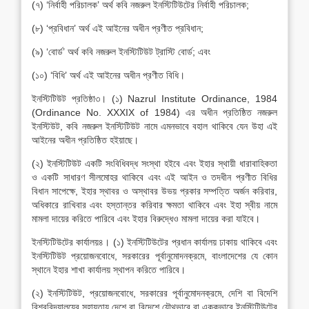
(৭) ‘নির্বাহী পরিচালক’ অর্থ কবি নজরুল ইনস্টিটিউটের নির্বাহী পরিচালক;
(৮) ‘প্রবিধান’ অর্থ এই আইনের অধীন প্রণীত প্রবিধান;
(৯) ‘বোর্ড’ অর্থ কবি নজরুল ইনস্টিটিউট ট্রাস্টি বোর্ড; এবং
(১০) ‘বিধি’ অর্থ এই আইনের অধীন প্রণীত বিধি।
ইনস্টিটিউট প্রতিষ্ঠা৩। (১) Nazrul Institute Ordinance, 1984
(Ordinance No. XXXIX of 1984) এর অধীন প্রতিষ্ঠিত নজরুল
ইনস্টিউট, কবি নজরুল ইনস্টিটিউট নামে এমনভাবে বহাল থাকিবে যেন উহা এই
আইনের অধীন প্রতিষ্ঠিত হইয়াছে।
(২) ইনস্টিটিউট একটি সংবিধিবদ্ধ সংস্থা হইবে এবং ইহার স্থায়ী ধারাবাহিকতা
ও একটি সাধারণ সীলমোহর থাকিবে এবং এই আইন ও তদধীন প্রণীত বিধির
বিধান সাপেক্ষে, ইহার স্থাবর ও অস্থাবর উভয় প্রকার সম্পত্তি অর্জন করিবার,
অধিকারে রাখিবার এবং হস্তান্তর করিবার ক্ষমতা থাকিবে এবং ইহা স্বীয় নামে
মামলা দায়ের করিতে পারিবে এবং ইহার বিরুদ্ধেও মামলা দায়ের করা যাইবে।
ইনস্টিটিউটের কার্যালয়৪। (১) ইনস্টিটিউটের প্রধান কার্যালয় ঢাকায় থাকিবে এবং
ইনস্টিটিউট প্রয়োজনবোধে, সরকারের পূর্বানুমোদনক্রমে, বাংলাদেশের যে কোন
স্থানে ইহার শাখা কার্যালয় স্থাপন করিতে পারিবে।
(২) ইনস্টিটিউট, প্রয়োজনবোধে, সরকারের পূর্বানুমোদনক্রমে, দেশি বা বিদেশি
বিশ্ববিদ্যালয়ের সহায়তায় দেশে বা বিদেশে যৌথভাবে বা এককভাবে ইনস্টিটিউটের