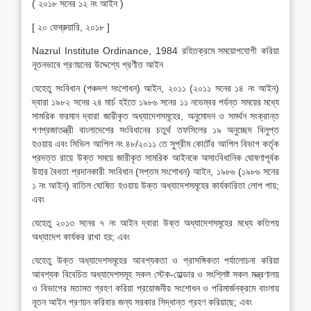
( ২০১৮ সনের ১২ নং আইন )
[ ২০ ফেব্রুয়ারি, ২০১৮ ]
Nazrul Institute Ordinance, 1984 রহিতক্রমে সময়োপযোগী করিয়া
নূতনভাবে প্রণয়নের উদ্দেশ্যে প্রণীত আইন
যেহেতু সংবিধান (পঞ্চদশ সংশোধন) আইন, ২০১১ (২০১১ সনের ১৪ নং আইন)
দ্বারা ১৯৮২ সনের ২৪ মার্চ হইতে ১৯৮৬ সনের ১১ নভেম্বর পর্যন্ত সময়ের মধ্যে
সামরিক ফরমান দ্বারা জারীকৃত অধ্যাদেশসমূহের, অনুমোদন ও সমর্থন সংক্রান্ত
গণপ্রজাতন্ত্রী বাংলাদেশের সংবিধানের চতুর্থ তফসিলের ১৯ অনুচ্ছেদ বিলুপ্ত
হওয়ায় এবং সিভিল আপিল নং ৪৮/২০১১ তে সুপ্রীম কোর্টের আপিল বিভাগ কর্তৃক
প্রদত্ত রায়ে উক্ত সময়ে জারীকৃত সামরিক আইনকে অসাংবিধানিক ঘোষণাপূর্বক
উহার বৈধতা প্রদানকারী সংবিধান (সপ্তম সংশোধন) আইন, ১৯৮৬ (১৯৮৬ সনের
১ নং আইন) বাতিল ঘোষিত হওয়ায় উক্ত অধ্যাদেশসমূহের কার্যকারিতা লোপ পায়;
এবং
যেহেতু ২০১৩ সনের ৭ নং আইন দ্বারা উক্ত অধ্যাদেশসমূহের মধ্যে কতিপয়
অধ্যাদেশ কার্যকর রাখা হয়; এবং
যেহেতু উক্ত অধ্যাদেশসমূহের আবশ্যকতা ও প্রাসঙ্গিকতা পর্যালোচনা করিয়া
আবশ্যক বিবেচিত অধ্যাদেশসমূহ সকল স্টেক-হোল্ডার ও সংশ্লিষ্ট সকল মন্ত্রণালয়
ও বিভাগের মতামত গ্রহণ করিয়া প্রয়োজনীয় সংশোধন ও পরিমার্জনক্রমে বাংলায়
নূতন আইন প্রণয়ন করিবার জন্য সরকার সিদ্ধান্ত গ্রহণ করিয়াছে; এবং