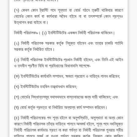
(৭) কেবল কোন ট্রাস্টি পদে শূন্যতা বা বোর্ড গঠনে ত্রুটি থাকিবার কারণে
বোর্ডের কোন কার্য বা কার্যধারা অবৈধ হইবে না বা তৎসম্পর্কে কোন প্রশ্নও
উত্থাপন করা যাইবে না।
নির্বাহী পরিচালক৯। (১) ইনস্টিটিউটের একজন নির্বাহী পরিচালক থাকিবেন।
(২) নির্বাহী পরিচালক সরকার কর্তৃক নিযুক্ত হইবেন এবং তাহার চাকরি শর্তাদি
সরকার কর্তৃক নির্ধারিত হইবে।
(৩) নির্বাহী পরিচালক ইনস্টিটিউটের প্রধান নির্বাহী হইবেন, এবং তিনি এই আইন
ও তদধীন প্রণীত বিধি বা প্রবিধানের বিধানাবলি সাপেক্ষে-
(ক) ইনস্টিটিউটের কার্যাবলি সম্পাদন, ক্ষমতা প্রয়োগ ও দায়িত্ব পালন করিবেন;
(খ) ইনস্টিটিউটের তহবিল তত্ত্বাবধান করিবেন;
(গ) বোর্ডের সিদ্ধান্তসমূহ যথাযথভাবে বাস্তবায়নের জন্য দায়ী থাকিবেন; এবং
(ঘ) বোর্ড কর্তৃক প্রদত্ত বা নির্ধারিত অন্যান্য কার্য সম্পাদন করিবেন।
(৪) নির্বাহী পরিচালকের পদ শূন্য হইলে বা অনুপস্থিতি, অসুস্থতা বা অন্য কোন
কারণে নির্বাহী পরিচালক তাঁহার দায়িত্ব পালনে অসমর্থ হইলে, শূন্য পদে নবনিযুক্ত
নির্বাহী পরিচালক কার্যভার গ্রহণ না করা পর্যন্ত বা নির্বাহী পরিচালক পুনরায় স্বীয়
দায়িত্ব পালনে সমর্থ না হওয়া পর্যন্ত সরকার কর্তৃক নিযুক্ত কোন ব্যক্তি