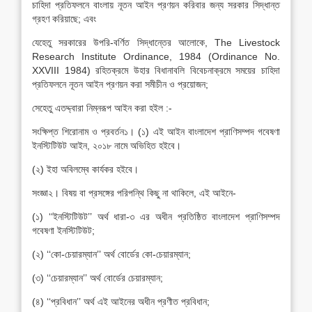
চাহিদা প্রতিফলনে বাংলায় নূতন আইন প্রণয়ন করিবার জন্য সরকার সিদ্ধান্ত
গ্রহণ করিয়াছে; এবং
যেহেতু সরকারের উপরি-বর্ণিত সিদ্ধান্তের আলোকে, The Livestock
Research Institute Ordinance, 1984 (Ordinance No.
XXVIII 1984) রহিতক্রমে উহার বিধানাবলি বিবেচনাক্রমে সময়ের চাহিদা
প্রতিফলনে নূতন আইন প্রণয়ন করা সমীচীন ও প্রয়োজন;
সেহেতু এতদ্দ্বারা নিম্নরূপ আইন করা হইল :-
সংক্ষিপ্ত শিরোনাম ও প্রবর্তন১। (১) এই আইন বাংলাদেশ প্রাণিসম্পদ গবেষণা
ইনস্টিটিউট আইন, ২০১৮ নামে অভিহিত হইবে।
(২) ইহা অবিলম্বে কার্যকর হইবে।
সংজ্ঞা২। বিষয় বা প্রসঙ্গের পরিপন্থি কিছু না থাকিলে, এই আইনে-
(১) ‘‘ইনস্টিটিউট’’ অর্থ ধারা-৩ এর অধীন প্রতিষ্ঠিত বাংলাদেশ প্রাণিসম্পদ
গবেষণা ইনস্টিটিউট;
(২) ‘‘কো-চেয়ারম্যান’’ অর্থ বোর্ডের কো-চেয়ারম্যান;
(৩) ‘‘চেয়ারম্যান’’ অর্থ বোর্ডের চেয়ারম্যান;
(৪) ‘‘প্রবিধান’’ অর্থ এই আইনের অধীন প্রণীত প্রবিধান;