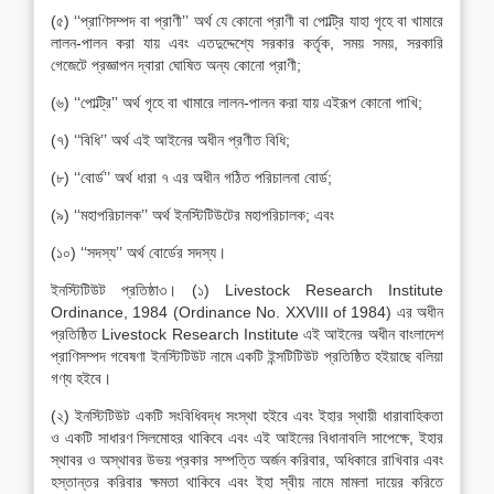
(৫) ‘‘প্রাণিসম্পদ বা প্রাণী’’ অর্থ যে কোনো প্রাণী বা পোল্ট্রি যাহা গৃহে বা খামারে
লালন-পালন করা যায় এবং এতদুদ্দেশ্যে সরকার কর্তৃক, সময় সময়, সরকারি
গেজেটে প্রজ্ঞাপন দ্বারা ঘোষিত অন্য কোনো প্রাণী;
(৬) ‘‘পোল্ট্রি’’ অর্থ গৃহে বা খামারে লালন-পালন করা যায় এইরূপ কোনো পাখি;
(৭) ‘‘বিধি’’ অর্থ এই আইনের অধীন প্রণীত বিধি;
(৮) ‘‘বোর্ড’’ অর্থ ধারা ৭ এর অধীন গঠিত পরিচালনা বোর্ড;
(৯) ‘‘মহাপরিচালক’’ অর্থ ইনস্টিটিউটের মহাপরিচালক; এবং
(১০) ‘‘সদস্য’’ অর্থ বোর্ডের সদস্য।
ইনস্টিটিউট প্রতিষ্ঠা৩। (১) Livestock Research Institute
Ordinance, 1984 (Ordinance No. XXVIII of 1984) এর অধীন
প্রতিষ্ঠিত Livestock Research Institute এই আইনের অধীন বাংলাদেশ
প্রাণিসম্পদ গবেষণা ইনস্টিটিউট নামে একটি ইন্সটিটিউট প্রতিষ্ঠিত হইয়াছে বলিয়া
গণ্য হইবে।
(২) ইনস্টিটিউট একটি সংবিধিবদ্ধ সংস্থা হইবে এবং ইহার স্থায়ী ধারাবাহিকতা
ও একটি সাধারণ সিলমোহর থাকিবে এবং এই আইনের বিধানাবলি সাপেক্ষে, ইহার
স্থাবর ও অস্থাবর উভয় প্রকার সম্পত্তি অর্জন করিবার, অধিকারে রাখিবার এবং
হস্তান্তর করিবার ক্ষমতা থাকিবে এবং ইহা স্বীয় নামে মামলা দায়ের করিতে