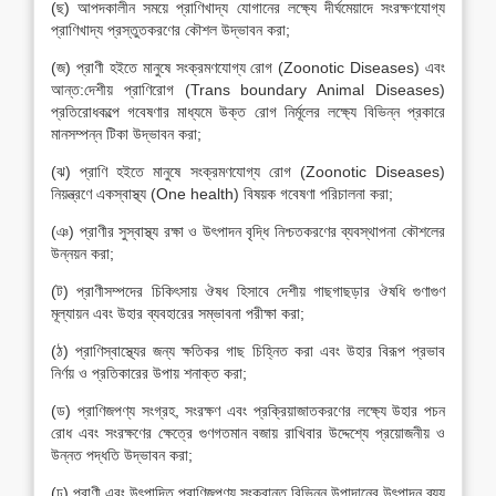
(ছ) আপদকালীন সময়ে প্রাণিখাদ্য যোগানের লক্ষ্যে দীর্ঘমেয়াদে সংরক্ষণযোগ্য
প্রাণিখাদ্য প্রস্তুতকরণের কৌশল উদ্ভাবন করা;
(জ) প্রাণী হইতে মানুষে সংক্রমণযোগ্য রোগ (Zoonotic Diseases) এবং
আন্ত:দেশীয় প্রাণিরোগ (Trans boundary Animal Diseases)
প্রতিরোধকল্পে গবেষণার মাধ্যমে উক্ত রোগ নির্মূলের লক্ষ্যে বিভিন্ন প্রকারে
মানসম্পন্ন টিকা উদ্ভাবন করা;
(ঝ) প্রাণি হইতে মানুষে সংক্রমণযোগ্য রোগ (Zoonotic Diseases)
নিয়ন্ত্রণে একস্বাস্থ্য (One health) বিষয়ক গবেষণা পরিচালনা করা;
(ঞ) প্রাণীর সুস্বাস্থ্য রক্ষা ও উৎপাদন বৃদ্ধি নিশ্চতকরণের ব্যবস্থাপনা কৌশলের
উন্নয়ন করা;
(ট) প্রাণীসম্পদের চিকিৎসায় ঔষধ হিসাবে দেশীয় গাছগাছড়ার ঔষধি গুণাগুণ
মূল্যায়ন এবং উহার ব্যবহারের সম্ভাবনা পরীক্ষা করা;
(ঠ) প্রাণিস্বাস্থ্যের জন্য ক্ষতিকর গাছ চিহ্নিত করা এবং উহার বিরূপ প্রভাব
নির্ণয় ও প্রতিকারের উপায় শনাক্ত করা;
(ড) প্রাণিজপণ্য সংগ্রহ, সংরক্ষণ এবং প্রক্রিয়াজাতকরণের লক্ষ্যে উহার পচন
রোধ এবং সংরক্ষণের ক্ষেত্রে গুণগতমান বজায় রাখিবার উদ্দেশ্যে প্রয়োজনীয় ও
উন্নত পদ্ধতি উদ্ভাবন করা;
(ঢ) প্রাণী এবং উৎপাদিত প্রাণিজপণ্য সংক্রান্ত বিভিন্ন উপাদানের উৎপাদন ব্যয়