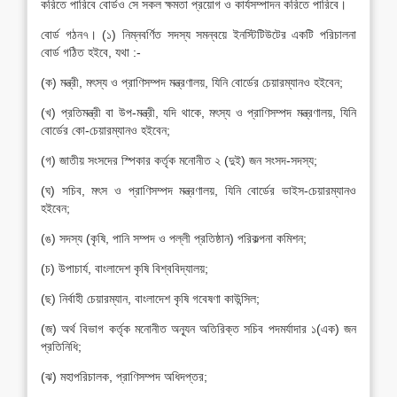
করিতে পারিবে বোর্ডও সে সকল ক্ষমতা প্রয়োগ ও কার্যসম্পাদন করিতে পারিবে।
বোর্ড গঠন৭। (১) নিম্নবর্ণিত সদস্য সমন্বয়ে ইনস্টিটিউটের একটি পরিচালনা
বোর্ড গঠিত হইবে, যথা :-
(ক) মন্ত্রী, মৎস্য ও প্রাণিসম্পদ মন্ত্রণালয়, যিনি বোর্ডের চেয়ারম্যানও হইবেন;
(খ) প্রতিমন্ত্রী বা উপ-মন্ত্রী, যদি থাকে, মৎস্য ও প্রাণিসম্পদ মন্ত্রণালয়, যিনি
বোর্ডের কো-চেয়ারম্যানও হইবেন;
(গ) জাতীয় সংসদের স্পিকার কর্তৃক মনোনীত ২ (দুই) জন সংসদ-সদস্য;
(ঘ) সচিব, মৎস ও প্রাণিসম্পদ মন্ত্রণালয়, যিনি বোর্ডের ভাইস-চেয়ারম্যানও
হইবেন;
(ঙ) সদস্য (কৃষি, পানি সম্পদ ও পল্লী প্রতিষ্ঠান) পরিকল্পনা কমিশন;
(চ) উপাচার্য, বাংলাদেশ কৃষি বিশ্ববিদ্যালয়;
(ছ) নির্বাহী চেয়ারম্যান, বাংলাদেশ কৃষি গবেষণা কাউন্সিল;
(জ) অর্থ বিভাগ কর্তৃক মনোনীত অন্যূন অতিরিক্ত সচিব পদমর্যাদার ১(এক) জন
প্রতিনিধি;
(ঝ) মহাপরিচালক, প্রাণিসম্পদ অধিদপ্তর;