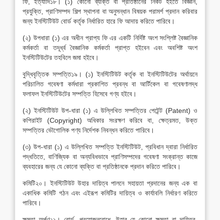
ফি, ইত্যাদি১৮। (১) কোনো ব্যক্তি বা প্রতিষ্ঠানের নিকট হইতে বিজ্ঞান,
প্রযুক্তি, প্রাণিসম্পদ শিল্প স্থাপনা বা অনুসন্ধান বিষয়ক পরামর্শ প্রদান করিবার
জন্য ইনস্টিটিউট বোর্ড কর্তৃক নির্ধারিত হারে ফি আদায় করিতে পারিবে।
(২) উপধারা (১) এর অধীন প্রাপ্য ফি এর একটি নির্দিষ্ট অংশ সংশ্লিষ্ট বৈজ্ঞানিক
কর্মকর্তা বা তদূর্ধ্ব বৈজ্ঞানিক কর্মকর্তা প্রাপ্ত হইবেন এবং অবশিষ্ট অংশ
ইনস্টিটিউটের তহবিলে জমা হইবে।
বুদ্ধিবৃত্তিক সম্পত্তি১৯। (১) ইনস্টিটিউট কর্তৃক বা ইনস্টিটিউটের অর্থায়নে
পরিচালিত গবেষণা কর্মধারা প্রকাশিত প্রবন্ধ বা আর্টিকেল বা গবেষণালদ্ধ
ফলাফল ইনস্টিটিউটের সম্পত্তি হিসেবে গণ্য হইবে।
(২) ইনস্টিটিউট উপ-ধারা (১) এ উল্লিখিত সম্পত্তির পেটেন্ট (Patent) ও
কপিরাইট (Copyright) অধিকার সংরক্ষণ করিবে বা, ক্ষেত্রমত, উক্ত
সম্পত্তির ভৌগোলিক পণ্য নির্দেশক নিবন্ধন করিতে পারিবে।
(৩) উপ-ধারা (১) এ উল্লিখিত সম্পত্তি ইনস্টিটিউট, প্রবিধান দ্বারা নির্ধারিত
পদ্ধতিতে, বাণিজ্যিক বা অন্যবিধভাবে প্রাণিসম্পদের গবেষণা সংক্রান্ত কাজে
ব্যবহারের জন্য যে কোনো ব্যক্তি বা প্রতিষ্ঠানকে প্রদান করিতে পারিবে।
কমিটি২০। ইনস্টিটিউট উহার দায়িত্ব পালনে সহায়তা প্রদানের জন্য এক বা
একাধিক কমিটি গঠন এবং এইরূপ কমিটির দায়িত্ব ও কার্যাবলি নির্ধারণ করিতে
পারিবে।
ক্ষমতা অর্পণ২১। বোর্ড, প্রয়োজনবোধে, উহার যে কোনো ক্ষমতা বা দায়িত্ব,