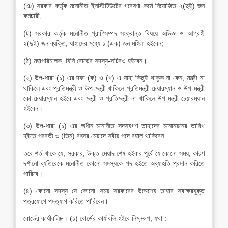
(ঞ) সরকার কর্তৃক মনোনীত ইনস্টিটিউটের গবেষণা কর্মে নিয়োজিত ২(দুই) জন
কর্মচারী;
(ট) সরকার কর্তৃক মনোনীত প্রাণিসম্পদ সংক্রান্ত বিষয়ে অভিজ্ঞ ও আগ্রহী
২(দুই) জন ব্যক্তি, যাহাদের মধ্যে ১ (এক) জন মহিলা হইবেন;
(ঠ) মহাপরিচালক, যিনি বোর্ডের সদস্য-সচিবও হইবেন।
(২) উপ-ধারা (১) এর দফা (ক) ও (খ) এ যাহা কিছুই থাকুক না কেন, মন্ত্রী না
থাকিলে এবং প্রতিমন্ত্রী ও উপ-মন্ত্রী থাকিলে প্রতিমন্ত্রী চেয়ারম্যান ও উপ-মন্ত্রী
কো-চেয়ারম্যান হইবে এবং মন্ত্রী ও প্রতিমন্ত্রী না থাকিলে উপ-মন্ত্রী চেয়ারম্যান
হইবেন।
(৩) উপ-ধারা (১) এর অধীন মনোনীত সদস্যগণ তাহাদের মনোনয়নের তারিখ
হইতে পরবর্তী ৩ (তিন) বৎসর মেয়াদে স্বীয় পদে বহাল থাকিবেন :
তবে শর্ত থাকে যে, সরকার, উক্ত মেয়াদ শেষ হইবার পূর্বে যে কোনো সময়, কারণ
দর্শানো ব্যতিরেকে মনোনীত কোনো সদস্যকে পদ হইতে অব্যাহতি প্রদান করিতে
পারিবে।
(৪) কোনো সদস্য যে কোনো সময় সরকারের উদ্দেশ্যে তাহার স্বাক্ষরযুক্ত
পত্রযোগে পদত্যাগ করিতে পারিবেন।
বোর্ডের কার্যাবলি৮। (১) বোর্ডের কার্যাবলি হইবে নিম্নরূপ, যথা :-