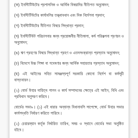
(ক) ইনস্টিটিউটের প্রশাসনিক ও আর্থিক বিষয়াদির নীতিগত অনুমোদন;
(খ) ইনস্টিটিউটের কার্যাবলির তত্ত্বাবধান এবং দিক নির্দেশনা প্রদান;
(গ) ইনস্টিটিউটের নীতিগত বিষয়ে সিদ্ধান্ত প্রদান;
(ঘ) ইনস্টিটিউট পরিচালনার জন্য প্রয়োজনীয় নীতিমালা, কর্ম পরিকল্পনা প্রণয়ন ও
অনুমোদন;
(ঙ) ঋণ গ্রহণের বিষয়ে সিদ্ধান্ত গ্রহণ ও এতদসংক্রান্ত প্রস্তাব অনুমোদন;
(চ) বিদেশে উচ্চ শিক্ষা বা গবেষণার জন্য আর্থিক সহায়তার প্রস্তাব অনুমোদন;
(ছ) এই আইনের সহিত সামঞ্জস্যপূর্ণ সরকারি কোনো নির্দেশ বা কর্মসূচী
বাস্তবায়ন।
(২) বোর্ড উহার দায়িত্ব পালন ও কার্য সম্পাদনের ক্ষেত্রে এই আইন, বিধি এবং
প্রবিধান অনুসরণ করিবে।
বোর্ডের সভা৯। (১) এই ধারার অন্যান্য বিধানাবলি সাপেক্ষে, বোর্ড উহার সভার
কার্যপদ্ধতি নির্ধারণ করিতে পারিবে।
(২) চেয়ারম্যান কর্তৃক নির্ধারিত তারিখ, সময় ও স্থানে বোর্ডের সভা অনুষ্ঠিত
হইবে।