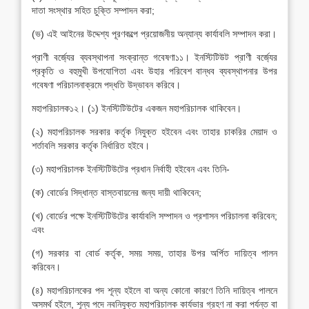
দাতা সংস্থার সহিত চুক্তি সম্পাদন করা;
(ভ) এই আইনের উদ্দেশ্য পূরণকল্পে প্রয়োজনীয় অন্যান্য কার্যাবলি সম্পাদন করা।
প্রাণী বর্জ্যের ব্যবস্থাপনা সংক্রান্ত গবেষণা১১। ইনস্টিটিউট প্রাণী বর্জ্যের
প্রকৃতি ও বহুমুখী উপযোগিতা এবং উহার পরিবেশ বান্ধব ব্যবস্থাপনার উপর
গবেষণা পরিচালনাক্রমে পদ্ধতি উদ্ভাবন করিবে।
মহাপরিচালক১২। (১) ইনস্টিটিউটের একজন মহাপরিচালক থাকিবেন।
(২) মহাপরিচালক সরকার কর্তৃক নিযুক্ত হইবেন এবং তাহার চাকরির মেয়াদ ও
শর্তাবলি সরকার কর্তৃক নির্ধারিত হইবে।
(৩) মহাপরিচালক ইনস্টিটিউটের প্রধান নির্বাহী হইবেন এবং তিনি-
(ক) বোর্ডের সিদ্ধান্ত বাস্তবায়নের জন্য দায়ী থাকিবেন;
(খ) বোর্ডের পক্ষে ইনস্টিটিউটের কার্যাবলি সম্পাদন ও প্রশাসন পরিচালনা করিবেন;
এবং
(গ) সরকার বা বোর্ড কর্তৃক, সময় সময়, তাহার উপর অর্পিত দায়িত্ব পালন
করিবেন।
(৪) মহাপরিচালকের পদ শূন্য হইলে বা অন্য কোনো কারণে তিনি দায়িত্ব পালনে
অসমর্থ হইলে, শূন্য পদে নবনিযুক্ত মহাপরিচালক কার্যভার গ্রহণ না করা পর্যন্ত বা