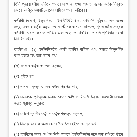
তিনি পুনরায় স্বীয় দায়িত্ব পালনে সমর্থ না হওয়া পর্যন্ত সরকার কর্তৃক নিযুক্ত
কোনো ব্যক্তি মহাপরিচালকের দায়িত্ব পালন করিবেন।
কর্মচারী নিয়োগ, ইত্যাদি১৩। ইনস্টিটিউট উহার কার্যাবলি সুষ্ঠুভাবে সম্পাদনের
জন্য, সরকার কর্তৃক অনুমোদিত সাংগঠনিক কাঠামো সাপেক্ষে, প্রয়োজনীয় সংখ্যক
কর্মচারী নিয়োগ করিতে পারিবে এবং তাহাদের চাকরির শর্তাবলি প্রবিধান দ্বারা
নির্ধারিত হইবে।
তহবিল১৪। (১) ইনস্টিটিউটের একটি তহবিল থাকিবে এবং উহাতে নিম্নবর্ণিত
উৎস হইতে অর্থ জমা হইবে, যথা:-
(ক) সরকার কর্তৃক প্রদত্ত অনুদান;
(খ) গৃহীত ঋণ;
(গ) গবেষণা স্বত্ব ও সেবা হইতে প্রাপ্ত আয়;
(ঘ) সরকারের পূর্বানুমোদনক্রমে কোনো দেশি বা বিদেশি উন্নয়ন সহযোগী সংস্থা
হইতে প্রাপ্ত অনুদান;
(ঙ) কোনো স্থানীয় কর্তৃপক্ষ কর্তৃক প্রদত্ত অনুদান;
(চ) নিজস্ব আয় বা অন্য কোনো বৈধ উৎস হইতে প্রাপ্ত অর্থ।
(২) তহবিলের সকল অর্থ তপশিলি ব্যাংকে ইনস্টিটিউটের নামে জমা রাখিতে হইবে