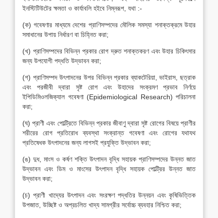
ইনস্টিটিউটের ক্ষমতা ও কার্যাবলি হইবে নিম্নরূপ, যথা :-
(ক) গবেষণার মাধ্যমে দেশের প্রাণিসম্পদের মৌলিক সমস্যা শনাক্তক্রমে উহার
সমাধানের উপায় নির্ধারণ বা চিহ্নিত করা;
(খ) প্রাণিসম্পদের বিভিন্ন প্রকার রোগ দ্রুত শনাক্তকরণ এবং উহার চিকিৎসার
জন্য উপযোগী পদ্ধতি উদ্ভাবন করা;
(গ) প্রাণিসম্পদ উৎপাদনের উপর বিভিন্ন প্রকার ব্যাকটেরিয়া, ভাইরাস, ছত্রাক
এবং পরজীবী দ্বারা সৃষ্ট রোগ এবং উহাদের সংক্রমণ প্রভাব নির্ণয়ে
ইপিডিমিওলজিক্যাল গবেষণা (Epidemiological Research) পরিচালনা
করা;
(ঘ) প্রাণী এবং পোল্ট্রিতে বিভিন্ন প্রকার জীবাণু দ্বারা সৃষ্ট রোগের বিষয়ে প্রাণীর
শরীরের রোগ প্রতিরোধ ব্যবস্থা সংক্রান্ত গবেষণা এবং রোগের যথাযথ
প্রতিষেধক উৎপাদনের জন্য লাগসই প্রযুক্তি উদ্ভাবন করা;
(ঙ) দুধ, মাংস ও কর্ষণ শক্তি উৎপাদন বৃদ্ধি সহায়ক প্রাণিসম্পদের উন্নত জাত
উদ্ভাবন এবং ডিম ও মাংসের উৎপাদন বৃদ্ধি সহায়ক পোল্ট্রির উন্নত জাত
উদ্ভাবন করা;
(চ) প্রাণী খাদ্যের উৎপাদন এবং সংরক্ষণ পদ্ধতির উন্নয়ন এবং কৃষিভিত্তিক
উপজাত, উচ্ছিষ্ট ও অপ্রচলিত খাদ্য সামগ্রীর সর্বোচ্চ ব্যবহার নিশ্চিত করা;