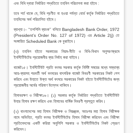
এবং বিধি দ্বারা নির্ধারিত পদ্ধতিতে তহবিল পরিচালনা করা হইবে :
তবে শর্ত থাকে যে, বিধি প্রণীত না হওয়া পর্যন্ত বোর্ড কর্তৃক নির্ধারিত পদ্ধতিতে
তহবিলের অর্থ পরিচালিত হইবে।
ব্যাখ্যা।- ‘‘তপশিলি ব্যাংক’’ বলিতে Bangladesh Bank Order, 1972
(President’s Order No. 127 of 1972) এর Article 2(j) তে
সংঙ্গায়িত Scheduled Bank কে বুঝাইবে।
(৩) তহবিল হইতে সরকারের নিয়ম-নীতি ও বিধি-বিধান অনুসরণক্রমে
ইনস্টিটিউটের প্রয়োজনীয় ব্যয় নির্বাহ করা যাইবে।
বাজেট১৫। ইনস্টিটিউট প্রতি বৎসর সরকার কর্তৃক নির্দিষ্ট সময়ের মধ্যে সম্ভাব্য
আয়-ব্যয়সহ পরবর্তী অর্থ বৎসরের বাৎসরিক বাজেট বিবরণী সরকারের নিকট পেশ
করিবে এবং উহাতে উক্ত অর্থ বৎসরে সরকারের নিকট হইতে ইনস্টিটিউটের জন্য
প্রয়োজনীয় অর্থের পরিমাণ উল্লেখ থাকিবে।
হিসাবরক্ষণ ও নিরীক্ষা১৬। (১) সরকার কর্তৃক নির্ধারিত পদ্ধতিতে ইনস্টিটিউট
উহার হিসাব রক্ষণ করিবে এবং হিসাবের বার্ষিক বিবরণী প্রস্তুত করিব।
(২) বাংলাদেশের মহা হিসাব নিরীক্ষক ও নিয়ন্ত্রক, অতঃপর মহা হিসাব নিরীক্ষক
নামে অভিহিত, প্রতি বৎসর ইনস্টিটিউটের হিসাব নিরীক্ষা করিবেন এবং নিরীক্ষা
প্রতিবেদনের একটি করিয়া অনুলিপি সরকার ও ইনস্টিটিউটের নিকট প্রেরণ
করিবেন।