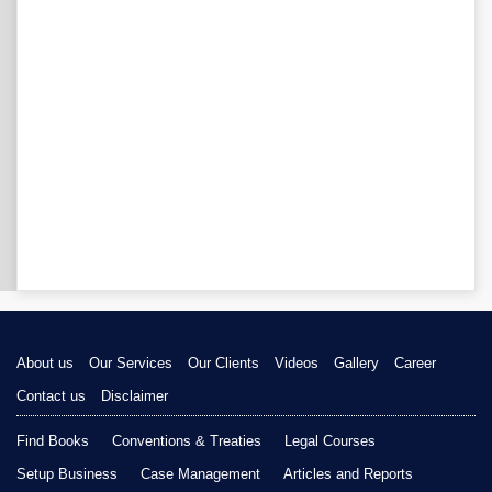
About us
Our Services
Our Clients
Videos
Gallery
Career
Contact us
Disclaimer
Find Books
Conventions & Treaties
Legal Courses
Setup Business
Case Management
Articles and Reports