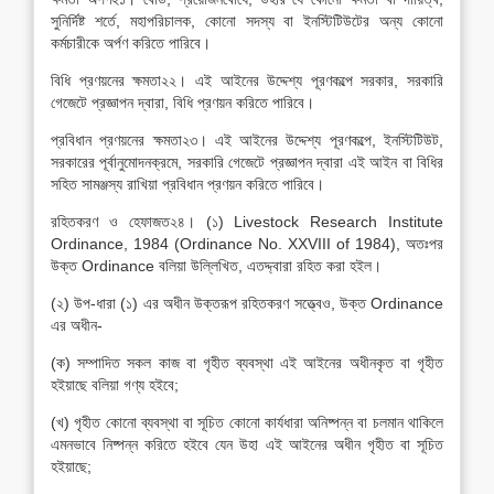
সুনির্দিষ্ট শর্তে, মহাপরিচালক, কোনো সদস্য বা ইনস্টিটিউটের অন্য কোনো
কর্মচারীকে অর্পণ করিতে পারিবে।
বিধি প্রণয়নের ক্ষমতা২২। এই আইনের উদ্দেশ্য পূরণকল্পে সরকার, সরকারি
গেজেটে প্রজ্ঞাপন দ্বারা, বিধি প্রণয়ন করিতে পারিবে।
প্রবিধান প্রণয়নের ক্ষমতা২৩। এই আইনের উদ্দেশ্য পূরণকল্পে, ইনস্টিটিউট,
সরকারের পূর্বানুমোদনক্রমে, সরকারি গেজেটে প্রজ্ঞাপন দ্বারা এই আইন বা বিধির
সহিত সামঞ্জস্য রাখিয়া প্রবিধান প্রণয়ন করিতে পারিবে।
রহিতকরণ ও হেফাজত২৪। (১) Livestock Research Institute
Ordinance, 1984 (Ordinance No. XXVIII of 1984), অতঃপর
উক্ত Ordinance বলিয়া উল্লিখিত, এতদ্দ্বারা রহিত করা হইল।
(২) উপ-ধারা (১) এর অধীন উক্তরূপ রহিতকরণ সত্ত্বেও, উক্ত Ordinance
এর অধীন-
(ক) সম্পাদিত সকল কাজ বা গৃহীত ব্যবস্থা এই আইনের অধীনকৃত বা গৃহীত
হইয়াছে বলিয়া গণ্য হইবে;
(খ) গৃহীত কোনো ব্যবস্থা বা সূচিত কোনো কার্যধারা অনিষ্পন্ন বা চলমান থাকিলে
এমনভাবে নিষ্পন্ন করিতে হইবে যেন উহা এই আইনের অধীন গৃহীত বা সূচিত
হইয়াছে;