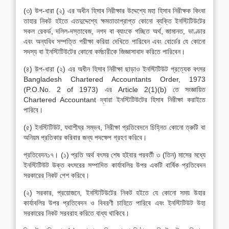
(৩) উপ-ধারা (২) এর অধীন হিসাব নিরীক্ষার উদ্দেশ্যে মহা হিসাব নিরীক্ষক কিংবা
তাহার নিকট হইতে এতদুদ্দেশ্যে ক্ষমতাতাপ্রাপ্ত কোনো ব্যক্তি ইনস্টিটিউটের
সকল রেকর্ড, দলিল-দস্তাবেজ, নগদ বা ব্যাংকে গচ্ছিত অর্থ, জামানত, ভাণ্ডার
এবং অন্যবিধ সম্পত্তি পরীক্ষা করিয়া দেখিতে পারিবেন এবং বোর্ডের যে কোনো
সদস্য বা ইনস্টিটিউটের কোনো কর্মচারীকে জিজ্ঞাসাবাদ করিতে পারিবেন।
(৪) উপ-ধারা (২) এর অধীন হিসাব নিরীক্ষা ছাড়াও ইনস্টিটিউট প্রত্যেক বৎসর
Bangladesh Chartered Accountants Order, 1973
(P.O.No. 2 of 1973) এর Article 2(1)(b) তে সংজ্ঞায়িত
Chartered Accountant দ্বারা ইনস্টিটিউটের হিসাব নিরীক্ষা করাইতে
পারিবে।
(৫) ইনস্টিটিউট, যথাশীঘ্র সম্ভব, নিরীক্ষা প্রতিবেদনে চিহ্নিত কোনো ত্রুটি বা
অনিয়ম প্রতিকার করিবার জন্য পদক্ষেপ গ্রহণ করিবে।
প্রতিবেদন১৭। (১) প্রতি অর্থ বৎসর শেষ হইবার পরবর্তী ৩ (তিন) মাসের মধ্যে
ইনস্টিটিউট উক্ত বৎসরের সম্পাদিত কার্যাবলির উপর একটি বার্ষিক প্রতিবেদন
সরকারের নিকট পেশ করিবে।
(২) সরকার, প্রয়োজনে, ইনস্টিটিউটের নিকট হইতে যে কোনো সময় উহার
কার্যাবলির উপর প্রতিবেদন ও বিবরণী চাহিতে পারিবে এবং ইনস্টিটিউট উহা
সরকারের নিকট সরবরাহ করিতে বাধ্য থাকিবে।