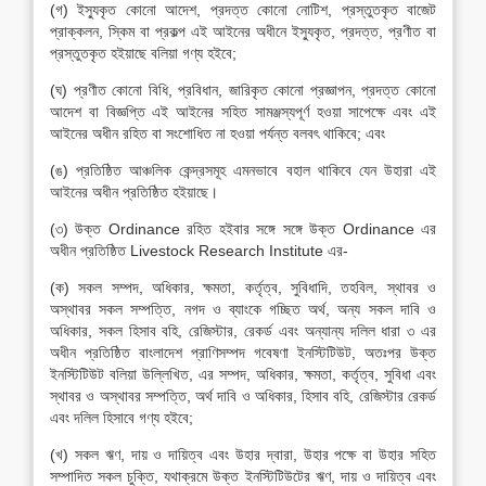
(গ) ইস্যুকৃত কোনো আদেশ, প্রদত্ত কোনো নোটিশ, প্রস্তুতকৃত বাজেট
প্রাক্কলন, স্কিম বা প্রকল্প এই আইনের অধীনে ইস্যুকৃত, প্রদত্ত, প্রণীত বা
প্রস্তুতকৃত হইয়াছে বলিয়া গণ্য হইবে;
(ঘ) প্রণীত কোনো বিধি, প্রবিধান, জারিকৃত কোনো প্রজ্ঞাপন, প্রদত্ত কোনো
আদেশ বা বিজ্ঞপ্তি এই আইনের সহিত সামঞ্জস্যপূর্ণ হওয়া সাপেক্ষে এবং এই
আইনের অধীন রহিত বা সংশোধিত না হওয়া পর্যন্ত বলবৎ থাকিবে; এবং
(ঙ) প্রতিষ্ঠিত আঞ্চলিক কেন্দ্রসমূহ এমনভাবে বহাল থাকিবে যেন উহারা এই
আইনের অধীন প্রতিষ্ঠিত হইয়াছে।
(৩) উক্ত Ordinance রহিত হইবার সঙ্গে সঙ্গে উক্ত Ordinance এর
অধীন প্রতিষ্ঠিত Livestock Research Institute এর-
(ক) সকল সম্পদ, অধিকার, ক্ষমতা, কর্তৃত্ব, সুবিধাদি, তহবিল, স্থাবর ও
অস্থাবর সকল সম্পত্তি, নগদ ও ব্যাংকে গচ্ছিত অর্থ, অন্য সকল দাবি ও
অধিকার, সকল হিসাব বহি, রেজিস্টার, রেকর্ড এবং অন্যান্য দলিল ধারা ৩ এর
অধীন প্রতিষ্ঠিত বাংলাদেশ প্রাণিসম্পদ গবেষণা ইনস্টিটিউট, অতঃপর উক্ত
ইনস্টিটিউট বলিয়া উল্লিখিত, এর সম্পদ, অধিকার, ক্ষমতা, কর্তৃত্ব, সুবিধা এবং
স্থাবর ও অস্থাবর সম্পত্তি, অর্থ দাবি ও অধিকার, হিসাব বহি, রেজিস্টার রেকর্ড
এবং দলিল হিসাবে গণ্য হইবে;
(খ) সকল ঋণ, দায় ও দায়িত্ব এবং উহার দ্বারা, উহার পক্ষে বা উহার সহিত
সম্পাদিত সকল চুক্তি, যথাক্রমে উক্ত ইনস্টিটিউটের ঋণ, দায় ও দায়িত্ব এবং