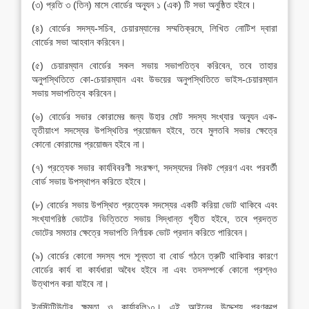
(৩) প্রতি ৩ (তিন) মাসে বোর্ডের অন্যূন ১ (এক) টি সভা অনুষ্ঠিত হইবে।
(৪) বোর্ডের সদস্য-সচিব, চেয়ারম্যানের সম্মতিক্রমে, লিখিত নোটিশ দ্বারা
বোর্ডের সভা আহবান করিবেন।
(৫) চেয়ারম্যান বোর্ডের সকল সভায় সভাপতিত্ব করিবেন, তবে তাহার
অনুপস্থিতিতে কো-চেয়ারম্যান এবং উভয়ের অনুপস্থিতিতে ভাইস-চেয়ারম্যান
সভায় সভাপতিত্ব করিবেন।
(৬) বোর্ডের সভার কোরামের জন্য উহার মোট সদস্য সংখ্যার অন্যূন এক-
তৃতীয়াংশ সদস্যের উপস্থিতির প্রয়োজন হইবে, তবে মুলতবি সভার ক্ষেত্রে
কোনো কোরামের প্রয়োজন হইবে না।
(৭) প্রত্যেক সভার কার্যবিবরণী সংরক্ষণ, সদস্যদের নিকট প্রেরণ এবং পরবর্তী
বোর্ড সভায় উপস্থাপন করিতে হইবে।
(৮) বোর্ডের সভায় উপস্থিত প্রত্যেক সদস্যের একটি করিয়া ভোট থাকিবে এবং
সংখ্যাগরিষ্ঠ ভোটের ভিত্তিতে সভায় সিদ্ধান্ত গৃহীত হইবে, তবে প্রদত্ত
ভোটের সমতার ক্ষেত্রে সভাপতি নির্ণায়ক ভোট প্রদান করিতে পারিবেন।
(৯) বোর্ডের কোনো সদস্য পদে শূন্যতা বা বোর্ড গঠনে ত্রুটি থাকিবার কারণে
বোর্ডের কার্য বা কার্যধারা অবৈধ হইবে না এবং তদসম্পর্কে কোনো প্রশ্নও
উত্থাপন করা যাইবে না।
ইনস্টিটিউটের ক্ষমতা ও কার্যাবলি১০। এই আইনের উদ্দেশ্য পূরণকল্পে