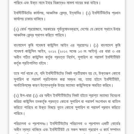
পারিবে এবং উক্ত নামে ইহার বিরুদ্ধেও মামলা দায়ের করা যাইবে।
ইনস্টিটিউটের কার্যালয়, আঞ্চলিক কেন্দ্র, ইত্যাদি৪। (১) ইনস্টিটিউটের প্রধান
কার্যালয় ঢাকায় থাকিবে।
(২) বোর্ড প্রয়োজনে, সরকারের পূর্বানুমোদনক্রমে, দেশের যে কোনো স্থানে উহার
আঞ্চলিক কেন্দ্র স্থাপন করিতে পারিবে।
বাংলাদেশ কৃষি গবেষণা কাউন্সিল আইন এর প্রয়োগ৫। (১) বাংলাদেশ কৃষি
গবেষণা কাউন্সিল আইন, ২০১২ (২০১২ সনের ১৩ নং আইন) এর ধারা ৩ এর
অধীন গঠিত কাউন্সিল কর্তৃক প্রদত্ত নির্দেশ, সুপারিশ বা পরামর্শ ইনস্টিটিউট
কর্তৃক প্রতিপালিত হইবে :
তবে শর্ত থাকে যে, যদি ইনস্টিটিউটের নিকট প্রতীয়মান হয় যে, উক্তরূপ কোনো
সুপারিশ বা পরামর্শ প্রতিপালন করা সম্ভব নয়, তাহা হইলে ইনস্টিটিউট,
অনতিবিলম্বে কারণ উল্লেখপূর্বক উহার মতামত কাউন্সিলকে অবহিত করিবে।
(২) উপ-ধারা (১) এর অধীন ইনস্টিটিউটের নিকট হইতে প্রাপ্ত মতামত বিবেচনা
করিয়া কাউন্সিল তদকর্তৃক প্রদত্ত কোনো সুপারিশ বা পরামর্শ সংশোধন বা বাতিল
করিতে পারিবে বা উক্ত বিষয়ে নূতন কোনো সুপারিশ বা পরামর্শ প্রদান করিতে
পারিবে।
পরিচালনা ও প্রশাসন৬। ইনস্টিটিউটের পরিচালনা ও প্রশাসন একটি বোর্ডের
অধীন ন্যস্ত থাকিবে এবং ইনস্টিটিউট যে সকল ক্ষমতা প্রয়োগ ও কার্য সম্পাদন