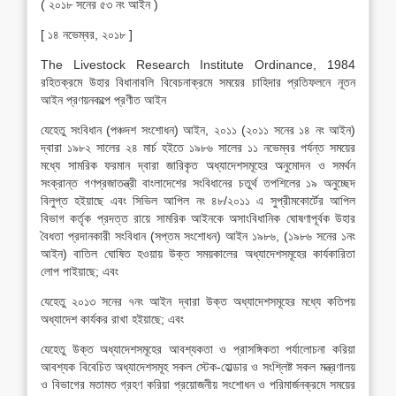
( ২০১৮ সনের ৫৩ নং আইন )
[ ১৪ নভেম্বর, ২০১৮ ]
The Livestock Research Institute Ordinance, 1984
রহিতক্রমে উহার বিধানাবলি বিবেচনাক্রমে সময়ের চাহিদার প্রতিফলনে নূতন
আইন প্রণয়নকল্পে প্রণীত আইন
যেহেতু সংবিধান (পঞ্চদশ সংশোধন) আইন, ২০১১ (২০১১ সনের ১৪ নং আইন)
দ্বারা ১৯৮২ সালের ২৪ মার্চ হইতে ১৯৮৬ সালের ১১ নভেম্বর পর্যন্ত সময়ের
মধ্যে সামরিক ফরমান দ্বারা জারিকৃত অধ্যাদেশসমূহের অনুমোদন ও সমর্থন
সংক্রান্ত গণপ্রজাতন্ত্রী বাংলাদেশের সংবিধানের চতুর্থ তপশিলের ১৯ অনুচ্ছেদ
বিলুপ্ত হইয়াছে এবং সিভিল আপিল নং ৪৮/২০১১ এ সুপ্রীমকোর্টের আপিল
বিভাগ কর্তৃক প্রদত্ত রায়ে সামরিক আইনকে অসাংবিধানিক ঘোষণাপূর্বক উহার
বৈধতা প্রদানকারী সংবিধান (সপ্তম সংশোধন) আইন ১৯৮৬, (১৯৮৬ সনের ১নং
আইন) বাতিল ঘোষিত হওয়ায় উক্ত সময়কালের অধ্যাদেশসমূহের কার্যকারিতা
লোপ পাইয়াছে; এবং
যেহেতু ২০১৩ সনের ৭নং আইন দ্বারা উক্ত অধ্যাদেশসমূহের মধ্যে কতিপয়
অধ্যাদেশ কার্যকর রাখা হইয়াছে; এবং
যেহেতু উক্ত অধ্যাদেশসমূহের আবশ্যকতা ও প্রাসঙ্গিকতা পর্যালোচনা করিয়া
আবশ্যক বিবেচিত অধ্যাদেশসমূহ সকল স্টেক-হোল্ডার ও সংশ্লিষ্ট সকল মন্ত্রণালয়
ও বিভাগের মতামত গ্রহণ করিয়া প্রয়োজনীয় সংশোধন ও পরিমার্জনক্রমে সময়ের