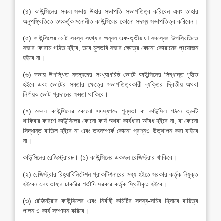
(৪) কাউন্সিলের সকল সভায় উহার সভাপতি সভাপতিত্ব করিবেন এবং তাহার
অনুপস্থিতিতে তৎকর্তৃক মনোনীত কাউন্সিলের কোনো সদস্য সভাপতিত্ব করিবেন।
(৫) কাউন্সিলের মোট সদস্য সংখ্যার অন্যূন এক-তৃতীয়াংশ সদস্যের উপস্থিতিতে
সভার কোরাম গঠিত হইবে, তবে মুলতবি সভার ক্ষেত্রে কোনো কোরামের প্রয়োজন
হইবে না।
(৬) সভায় উপস্থিত সদস্যদের সংখ্যাগরিষ্ঠ ভোটে কাউন্সিলের সিদ্ধান্ত গৃহীত
হইবে এবং ভোটের সমতার ক্ষেত্রে সভাপতিত্বকারী ব্যক্তির দ্বিতীয় অথবা
নির্ণায়ক ভোট প্রদানের ক্ষমতা থাকিবে।
(৭) কেবল কাউন্সিলের কোনো সদস্যপদে শূন্যতা বা কাউন্সিল গঠনে ত্রুটি
থাকিবার কারণে কাউন্সিলের কোনো কার্য অথবা কার্যধারা অবৈধ হইবে না, বা কোনো
সিদ্ধান্ত বাতিল হইবে না এবং তৎসম্পর্কে কোনো প্রশ্নও উত্থাপন করা যাইবে
না।
কাউন্সিলের রেজিস্ট্রার৮। (১) কাউন্সিলের একজন রেজিস্ট্রার থাকিবে।
(২) রেজিস্ট্রার রিহ্যাবিলিটেশন প্রাকটিশনারের মধ্য হইতে সরকার কর্তৃক নিযুক্ত
হইবেন এবং তাহার চাকরির শর্তাদি সরকার কর্তৃক স্থিরীকৃত হইবে।
(৩) রেজিস্ট্রার কাউন্সিলের এবং নির্বাহী কমিটির সদস্য-সচিব হিসাবে দায়িত্ব
পালন ও কার্য সম্পাদন করিবে।