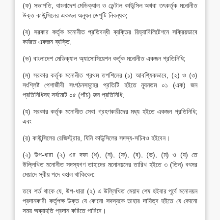
(ফ) সভাপতি, বাংলাদেশ মেডিক্যাল ও ডেন্টাল কাউন্সিল অথবা তৎকর্তৃক মনোনীত
উক্ত কাউন্সিলের একজন অন্যূন ডেপুটি নিবন্ধক;
(ব) সরকার কর্তৃক মনোনীত প্রতিবন্ধী ব্যক্তির রিহ্যাবিলিটেশনে সক্রিয়ভাবে
কর্মরত একজন ব্যক্তি;
(ভ) বাংলাদেশ মেডিক্যাল অ্যাসোসিয়েশন কর্তৃক মনোনীত একজন প্রতিনিধি;
(ম) সরকার কর্তৃক মনোনীত প্রথম তপশিলের (১) আবশ্যিকভাবে, (২) ও (৩)
সংশ্লিষ্ট পেশাজীবী সংগঠনসমূহের প্রতিটি হইতে ন্যূনতম ০১ (এক) জন
প্রতিনিধিসহ সর্বমোট ০৫ (পাঁচ) জন প্রতিনিধি;
(য) সরকার কর্তৃক মনোনীত সেবা গ্রহণকারীদের মধ্য হইতে একজন প্রতিনিধি;
এবং
(র) কাউন্সিলের রেজিস্ট্রার, যিনি কাউন্সিলের সদস্য-সচিবও হইবেন।
(২) উপ-ধারা (২) এর দফা (ধ), (ন), (ফ), (ব), (ভ), (ম) ও (য) তে
উল্লিখিত মনোনীত সদস্যগণ তাহাদের মনোনয়নের তারিখ হইতে ৩ (তিন) বৎসর
মেয়াদে স্বীয় পদে বহাল থাকিবেন:
তবে শর্ত থাকে যে, উপ-ধারা (২) এ উল্লিখিত মেয়াদ শেষ হইবার পূর্বে মনোনয়ন
প্রদানকারী কর্তৃপক্ষ উক্ত যে কোনো সদস্যকে তাহার দায়িত্ব হইতে যে কোনো
সময় অব্যাহতি প্রদান করিতে পারিবে।