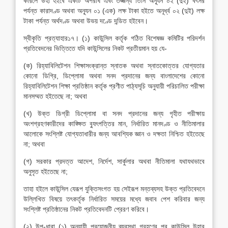
করিলে উহা হইবে একটি অপরাধ এবং তজ্জন্য তিনি অন্যূন ০২ (দুই) বৎসর
পর্যন্ত কারাদণ্ড অথবা অন্যূন ০১ (এক) লক্ষ টাকা হইতে অনূর্ধ্ব ০২ (দুই) লক্ষ
টাকা পর্যন্ত অর্থদণ্ড অথবা উভয় দণ্ডে দন্ডিত হইবেন।
স্বীকৃতি প্রত্যাহার১৭। (১) কাউন্সিল কর্তৃক গঠিত বিশেষজ্ঞ কমিটির পরিদর্শন
প্রতিবেদনের ভিত্তিতে যদি কাউন্সিলের নিকট প্রতীয়মান হয় যে-
(ক) রিহ্যাবিলিটেশন শিক্ষাসংক্রান্ত স্নাতক অথবা স্নাতকোত্তর যোগ্যতার
কোনো ডিগ্রি, ডিপ্লোমা অথবা সনদ প্রদানের জন্য বাংলাদেশের কোনো
রিহ্যাবিলিটেশন শিক্ষা প্রতিষ্ঠান কর্তৃক প্রণীত পাঠ্যসূচি অনুযায়ী পরিচালিত পরীক্ষা
মানসম্মত হইতেছে না; অথবা
(খ) উক্ত ডিগ্রী ডিপ্লোমা বা সনদ প্রদানের জন্য গৃহীত পরীক্ষায়
অংশগ্রহণকারীদের কাঙ্ক্ষিত ব্যুৎপত্তির মান, নির্ধারিত মানদণ্ড ও নীতিমালার
আলোকে সংশ্লিষ্ট যোগ্যতাধারীর জন্য আবশ্যিক জ্ঞান ও দক্ষতা নিশ্চিত হইতেছে
না; অথবা
(গ) সরকার প্রদত্ত আদেশ, নির্দেশ, সার্কুলার অথবা নীতিমালা যথাযথভাবে
অনুসৃত হইতেছে না;
তাহা হইলে কাউন্সিল যেরূপ যুক্তিসংগত হয় সেইরূপ মন্তব্যসহ উক্ত প্রতিবেদনে
উল্লিখিত বিষয়ে তৎকর্তৃক নির্ধারিত সময়ের মধ্যে জবাব পেশ করিবার জন্য
সংশ্লিষ্ট প্রতিষ্ঠানের নিকট প্রতিবেদনটি প্রেরণ করিবে।
(২) উপ-ধারা (১) অনুযায়ী প্রয়োজনীয় ব্যবস্থা গ্রহণের পর কাউন্সিল উহার