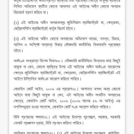
কর্তৃক এতদুদ্দেশ্যে ক্ষমতাপ্রাপ্ত ব্যক্তির এবং প্রযোজ্য ক্ষেত্রে সংক্ষুব্ধ ব্যক্তির
লিখিত অভিযোগ ব্যতীত কোনো আদালত এই আইনের অধীন কোনো অপরাধ
বিচারার্থ গ্রহণ করিবে না।
(২) এই আইনের অধীন অপরাধসমূহ জুডিসিয়াল ম্যাজিস্ট্রেট বা, ক্ষেত্রমত,
মেট্রোপলিটন ম্যাজিস্ট্রেট কর্তৃক বিচার্য হইবে।
(৩) এই আইনের অধীন কোনো অপরাধের অভিযোগ দায়ের, তদন্ত, বিচার,
আপিল ও সংশ্লিষ্ট অন্যান্য বিষয়ে ফৌজদারি কার্যবিধির বিধানাবলি প্রযোজ্য
হইবে।
অর্থদণ্ড সংক্রান্ত বিশেষ বিধান৩০। ফৌজদারি কার্যবিধিতে ভিন্নতর যাহা কিছুই
থাকুক না কেন, কোনো ব্যক্তির উপর এই আইনের অধীন অর্থদণ্ড আরোপের
ক্ষেত্রে জুডিসিয়াল ম্যাজিস্ট্রেট বা, ক্ষেত্রমত, মেট্রোপলিটন ম্যাজিস্ট্রেট এই
আইনে উল্লিখিত অর্থদণ্ড আরোপ করিতে পারিবে।
মোবাইল কোর্ট আইন, ২০০৯ এর প্রয়োগ৩১। আপাতত বলবৎ অন্য কোনো
আইনে যাহা কিছুই থাকুক না কেন, এই আইনের অধীন সংঘটিত অপরাধের
ক্ষেত্রে, মোবাইল কোর্ট আইন, ২০০৯ (২০০৯ সালের ৫৯ নং আইন) এর
তপশিলভুক্ত হওয়া সাপেক্ষে, মোবাইল কোর্ট দণ্ড আরোপ করিতে পারিবে।
বিধি প্রণয়নের ক্ষমতা৩২। এই আইনের উদ্দেশ্য পূরণকল্পে, সরকার, সরকারি
গেজেট প্রজ্ঞাপন দ্বারা, বিধি প্রণয়ন করিতে পারিবে।
প্রবিধান প্রণয়নের ক্ষমতা৩৩। (১) এই আইনের উদ্দেশ্য পূরণকল্পে, কাউন্সিল,