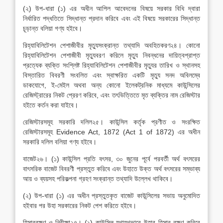
(২) উপ-ধারা (১) এর অধীন আপিল আবেদনের বিষয়ে সরকার বিধি দ্বারা
নির্ধারিত পদ্ধতিতে সিদ্ধান্ত প্রদান করিবে এবং এই বিষয়ে সরকারের সিদ্ধান্ত
চূড়ান্ত বলিয়া গণ্য হইবে।
রিহ্যাবিলিটেশন পেশাজীবীর মৃত্যুসংক্রান্ত তথ্যাদি অবহিতকরণ২৪। কোনো
রিহ্যাবিলিটেশন পেশাজীবী মৃত্যুবরণ করিলে মৃত্যু নিবন্ধনের দায়িত্বপ্রাপ্ত
প্রত্যেক ব্যক্তি সংশ্লিষ্ট রিহ্যাবিলিটেশন পেশাজীবীর মৃত্যুর তারিখ ও স্থানসহ
বিস্তারিত বিবরণী সংবলিত এবং স্বাক্ষরিত একটি মৃত্যু সনদ অবিলম্বে
ডাকযোগে, ই-মেইল অথবা অন্য কোনো ইলেকট্রনিক মাধ্যমে কাউন্সিলের
রেজিস্ট্রারের নিকট প্রেরণ করিবে, এবং তৎভিত্তিতে মৃত ব্যক্তির নাম রেজিস্টার
হইতে কর্তন করা যাইবে।
রেজিস্টারসমূহ সরকারি দলিল২৫। কাউন্সিল কর্তৃক প্রণীত ও সংরক্ষিত
রেজিস্টারসমূহ Evidence Act, 1872 (Act 1 of 1872) এর অধীন
সরকারি দলিল বলিয়া গণ্য হইবে।
বাজেট২৬। (১) কাউন্সিল প্রতি বৎসর, ৩০ জুনের পূর্বে পরবর্তী অর্থ বৎসরের
বাৎসরিক বাজেট বিবরণী প্রস্তুত করিবে এবং উহাতে উক্ত অর্থ বৎসরের সম্ভাব্য
আয় ও ব্যয়সহ পরিকল্পনা গ্রহণ সংক্রান্ত তথ্যাদি উল্লেখ থাকিবে।
(২) উপ-ধারা (১) এর অধীন প্রস্তুতকৃত বাজেট কাউন্সিলের সভায় অনুমোদিত
হইবার পর উহা সরকারের নিকট পেশ করিতে হইবে।
হিসাবরক্ষণ ও নিরীক্ষা২৭। (১) কাউন্সিল যথাযথভাবে উহার হিসাব রক্ষণ করিবে