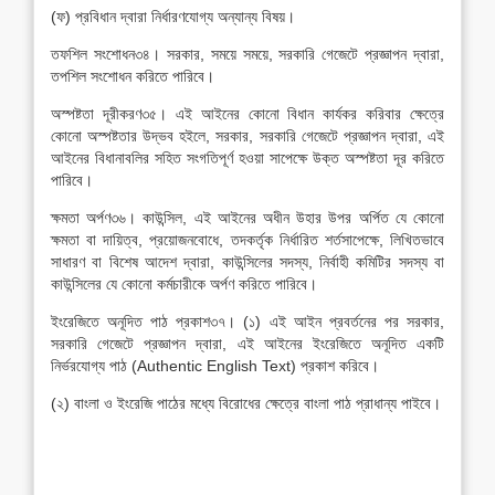
(ফ) প্রবিধান দ্বারা নির্ধারণযোগ্য অন্যান্য বিষয়।
তফশিল সংশোধন৩৪। সরকার, সময়ে সময়ে, সরকারি গেজেটে প্রজ্ঞাপন দ্বারা,
তপশিল সংশোধন করিতে পারিবে।
অস্পষ্টতা দূরীকরণ৩৫। এই আইনের কোনো বিধান কার্যকর করিবার ক্ষেত্রে
কোনো অস্পষ্টতার উদ্ভব হইলে, সরকার, সরকারি গেজেটে প্রজ্ঞাপন দ্বারা, এই
আইনের বিধানাবলির সহিত সংগতিপূর্ণ হওয়া সাপেক্ষে উক্ত অস্পষ্টতা দূর করিতে
পারিবে।
ক্ষমতা অর্পণ৩৬। কাউন্সিল, এই আইনের অধীন উহার উপর অর্পিত যে কোনো
ক্ষমতা বা দায়িত্ব, প্রয়োজনবোধে, তদকর্তৃক নির্ধারিত শর্তসাপেক্ষে, লিখিতভাবে
সাধারণ বা বিশেষ আদেশ দ্বারা, কাউন্সিলের সদস্য, নির্বাহী কমিটির সদস্য বা
কাউন্সিলের যে কোনো কর্মচারীকে অর্পণ করিতে পারিবে।
ইংরেজিতে অনূদিত পাঠ প্রকাশ৩৭। (১) এই আইন প্রবর্তনের পর সরকার,
সরকারি গেজেটে প্রজ্ঞাপন দ্বারা, এই আইনের ইংরেজিতে অনূদিত একটি
নির্ভরযোগ্য পাঠ (Authentic English Text) প্রকাশ করিবে।
(২) বাংলা ও ইংরেজি পাঠের মধ্যে বিরোধের ক্ষেত্রে বাংলা পাঠ প্রাধান্য পাইবে।