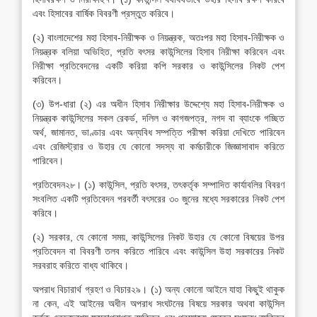
এবং হিসাবের বার্ষিক বিবরণী প্রস্তুত করিবে।
(২) বাংলাদেশের মহা হিসাব-নিরীক্ষক ও নিয়ন্ত্রক, অতঃপর মহা হিসাব-নিরীক্ষক ও
নিয়ন্ত্রক বলিয়া অভিহিত, প্রতি বৎসর কাউন্সিলের হিসাব নিরীক্ষা করিবেন এবং
নিরীক্ষা প্রতিবেদনের একটি করিয়া কপি সরকার ও কাউন্সিলের নিকট পেশ
করিবেন।
(৩) উপ-ধারা (২) এর অধীন হিসাব নিরীক্ষার উদ্দেশ্যে মহা হিসাব-নিরীক্ষক ও
নিয়ন্ত্রক কাউন্সিলের সকল রেকর্ড, দলিল ও কাগজপত্র, নগদ বা ব্যাংকে গচ্ছিত
অর্থ, জামানত, ভাণ্ডার এবং অন্যবিধ সম্পত্তি পরীক্ষা করিয়া দেখিতে পারিবেন
এবং রেজিস্ট্রার ও উহার যে কোনো সদস্য বা কর্মচারীকে জিজ্ঞাসাবাদ করিতে
পারিবেন।
প্রতিবেদন২৮। (১) কাউন্সিল, প্রতি বৎসর, তৎকর্তৃক সম্পাদিত কার্যাবলির বিবরণ
সংবলিত একটি প্রতিবেদন পরবর্তী বৎসরের ৩০ জুনের মধ্যে সরকারের নিকট পেশ
করিবে।
(২) সরকার, যে কোনো সময়, কাউন্সিলের নিকট উহার যে কোনো বিষয়ের উপর
প্রতিবেদন বা বিবরণী তলব করিতে পারিবে এবং কাউন্সিল উহা সরকারের নিকট
সরবরাহ করিতে বাধ্য থাকিবে।
অপরাধ বিচারার্থ গ্রহণ ও বিচার২৯। (১) অন্য কোনো আইনে যাহা কিছুই থাকুক
না কেন, এই আইনের অধীন অপরাধ সংঘটনের বিষয়ে সরকার অথবা কাউন্সিল