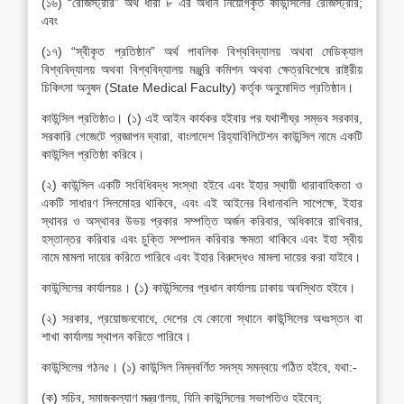
(১৬) “রেজিস্ট্রার” অর্থ ধারা ৮ এর অধীন নিয়োগকৃত কাউন্সিলের রেজিস্ট্রার;
এবং
(১৭) “স্বীকৃত প্রতিষ্ঠান” অর্থ পাবলিক বিশ্ববিদ্যালয় অথবা মেডিক্যাল
বিশ্ববিদ্যালয় অথবা বিশ্ববিদ্যালয় মঞ্জুরি কমিশন অথবা ক্ষেত্রবিশেষে রাষ্ট্রীয়
চিকিৎসা অনুষদ (State Medical Faculty) কর্তৃক অনুমোদিত প্রতিষ্ঠান।
কাউন্সিল প্রতিষ্ঠা৩। (১) এই আইন কার্যকর হইবার পর যথাশীঘ্র সম্ভব সরকার,
সরকারি গেজেটে প্রজ্ঞাপন দ্বারা, বাংলাদেশ রিহ্যাবিলিটেশন কাউন্সিল নামে একটি
কাউন্সিল প্রতিষ্ঠা করিবে।
(২) কাউন্সিল একটি সংবিধিবদ্ধ সংস্থা হইবে এবং ইহার স্থায়ী ধারাবাহিকতা ও
একটি সাধারণ সিলমোহর থাকিবে, এবং এই আইনের বিধানাবলি সাপেক্ষে, ইহার
স্থাবর ও অস্থাবর উভয় প্রকার সম্পত্তি অর্জন করিবার, অধিকারে রাখিবার,
হস্তান্তর করিবার এবং চুক্তি সম্পাদন করিবার ক্ষমতা থাকিবে এবং ইহা স্বীয়
নামে মামলা দায়ের করিতে পারিবে এবং ইহার বিরুদ্ধেও মামলা দায়ের করা যাইবে।
কাউন্সিলের কার্যালয়৪। (১) কাউন্সিলের প্রধান কার্যালয় ঢাকায় অবস্থিত হইবে।
(২) সরকার, প্রয়োজনবোধে, দেশের যে কোনো স্থানে কাউন্সিলের অধঃস্তন বা
শাখা কার্যালয় স্থাপন করিতে পারিবে।
কাউন্সিলের গঠন৫। (১) কাউন্সিল নিম্নবর্ণিত সদস্য সমন্বয়ে গঠিত হইবে, যথা:-
(ক) সচিব, সমাজকল্যাণ মন্ত্রণালয়, যিনি কাউন্সিলের সভাপতিও হইবেন;