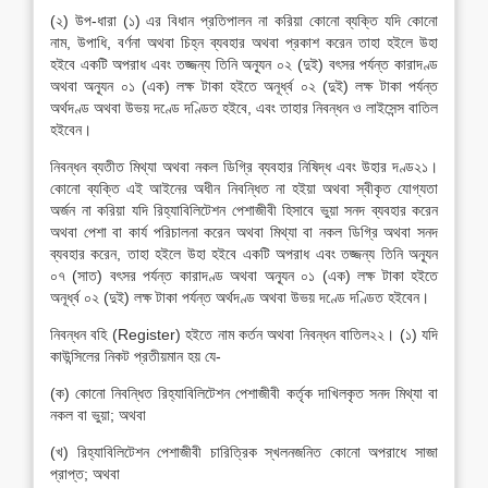
(২) উপ-ধারা (১) এর বিধান প্রতিপালন না করিয়া কোনো ব্যক্তি যদি কোনো
নাম, উপাধি, বর্ণনা অথবা চিহ্ন ব্যবহার অথবা প্রকাশ করেন তাহা হইলে উহা
হইবে একটি অপরাধ এবং তজ্জন্য তিনি অন্যূন ০২ (দুই) বৎসর পর্যন্ত কারাদণ্ড
অথবা অন্যূন ০১ (এক) লক্ষ টাকা হইতে অনূর্ধ্ব ০২ (দুই) লক্ষ টাকা পর্যন্ত
অর্থদণ্ড অথবা উভয় দণ্ডে দণ্ডিত হইবে, এবং তাহার নিবন্ধন ও লাইসেন্স বাতিল
হইবেন।
নিবন্ধন ব্যতীত মিথ্যা অথবা নকল ডিগ্রি ব্যবহার নিষিদ্ধ এবং উহার দণ্ড২১।
কোনো ব্যক্তি এই আইনের অধীন নিবন্ধিত না হইয়া অথবা স্বীকৃত যোগ্যতা
অর্জন না করিয়া যদি রিহ্যাবিলিটেশন পেশাজীবী হিসাবে ভুয়া সনদ ব্যবহার করেন
অথবা পেশা বা কার্য পরিচালনা করেন অথবা মিথ্যা বা নকল ডিগ্রি অথবা সনদ
ব্যবহার করেন, তাহা হইলে উহা হইবে একটি অপরাধ এবং তজ্জন্য তিনি অন্যূন
০৭ (সাত) বৎসর পর্যন্ত কারাদণ্ড অথবা অন্যূন ০১ (এক) লক্ষ টাকা হইতে
অনূর্ধ্ব ০২ (দুই) লক্ষ টাকা পর্যন্ত অর্থদণ্ড অথবা উভয় দণ্ডে দণ্ডিত হইবেন।
নিবন্ধন বহি (Register) হইতে নাম কর্তন অথবা নিবন্ধন বাতিল২২। (১) যদি
কাউন্সিলের নিকট প্রতীয়মান হয় যে-
(ক) কোনো নিবন্ধিত রিহ্যাবিলিটেশন পেশাজীবী কর্তৃক দাখিলকৃত সনদ মিথ্যা বা
নকল বা ভুয়া; অথবা
(খ) রিহ্যাবিলিটেশন পেশাজীবী চারিত্রিক স্খলনজনিত কোনো অপরাধে সাজা
প্রাপ্ত; অথবা