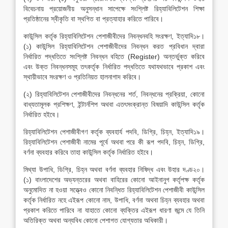
বিবেচনায় প্রয়োজনীয় অনুসন্ধান সাপেক্ষে সংশ্লিষ্ট রিহ্যাবিলিটেশন শিক্ষা
প্রতিষ্ঠানের স্বীকৃতি বা স্থগিত বা প্রত্যাহার করিতে পারিবে।
কাউন্সিল কর্তৃক রিহ্যাবিলিটেশন পেশাজীবীদের নিবন্ধনবহি সংরক্ষণ, ইত্যাদি১৮।
(১) কাউন্সিল রিহ্যাবিলিটেশন পেশাজীবীদের নিবন্ধন করত প্রবিধান দ্বারা
নির্ধারিত পদ্ধতিতে সংশ্লিষ্ট নিবন্ধন বহিতে (Register) অন্তর্ভুক্ত করিবে
এবং উক্ত নিবন্ধনসমূহ তৎকর্তৃক নির্ধারিত পদ্ধতিতে যথাযথভাবে প্রকাশ এবং
স্থায়ীভাবে সংরক্ষণ ও প্রতিনিয়ত হালনাগাদ করিবে।
(২) রিহ্যাবিলিটেশন পেশাজীবীদের নিবন্ধনের শর্ত, নিবন্ধনের প্রক্রিয়া, কোনো
বাধ্যতামূলক প্রশিক্ষণ, ইন্টার্নশিপ অথবা এতৎসংক্রান্ত বিষয়াদি কাউন্সিল কর্তৃক
নির্ধারিত হইবে।
রিহ্যাবিলিটেশন পেশাজীবীগণ কর্তৃক ব্যবহার্য পদবি, ডিগ্রি, চিহ্ন, ইত্যাদি১৯।
রিহ্যাবিলিটেশন পেশাজীবী নামের পূর্বে অথবা পরে কী রূপ পদবি, চিহ্ন, ডিগ্রি,
বর্ণনা ব্যবহার করিবে তাহা কাউন্সিল কর্তৃক নির্ধারিত হইবে।
মিথ্যা উপাধি, ডিগ্রি, চিহ্ন অথবা বর্ণনা ব্যবহার নিষিদ্ধ এবং উহার দণ্ড২০।
(১) বাংলাদেশের অভ্যন্তরের অথবা বাহিরের কোনো আইনানুগ কর্তৃপক্ষ কর্তৃক
অনুমোদিত না হওয়া সত্ত্বেও কোনো নিবন্ধিত রিহ্যাবিলিটেশন পেশাজীবী কাউন্সিল
কর্তৃক নির্ধারিত নহে এইরূপ কোনো নাম, উপাধি, বর্ণনা অথবা চিহ্ন ব্যবহার অথবা
প্রকাশ করিতে পারিবে না যাহাতে কোনো ব্যক্তির এইরূপ ধারণা জন্মে যে তিনি
অতিরিক্ত অথবা অন্যবিধ কোনো পেশাগত যোগ্যতার অধিকারী।