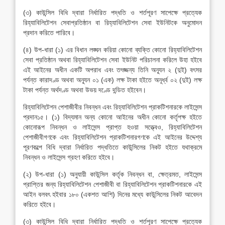
(৩) কাউন্সিল বিধি দ্বারা নির্ধারিত পদ্ধতি ও শর্তপূরণ সাপেক্ষে প্রত্যেক
রিহ্যাবিলিটেশন সেবাপ্রতিষ্ঠান বা রিহ্যাবিলিটেশন সেবা ইউনিটকে অনুমোদন
প্রদান করিতে পারিবে।
(৪) উপ-ধারা (১) এর বিধান লঙ্ঘন করিয়া কোনো ব্যক্তি কোনো রিহ্যাবিলিটেশন
সেবা প্রতিষ্ঠান অথবা রিহ্যাবিলিটেশন সেবা ইউনিট পরিচালনা করিলে উহা হইবে
এই আইনের অধীন একটি অপরাধ এবং তৎজ্জন্য তিনি অন্যূন ২ (দুই) বৎসর
পর্যন্ত কারাদণ্ড অথবা অন্যূন ০১ (এক) লক্ষ টাকা হইতে অনূর্ধ্ব ০২ (দুই) লক্ষ
টাকা পর্যন্ত অর্থদণ্ড অথবা উভয় দণ্ডে দন্ডিত হইবেন।
রিহ্যাবিলিটেশন পেশাজীবীর নিবন্ধন এবং রিহ্যাবিলিটেশন প্রাকটিশনারকে লাইসেন্স
প্রদান১৫। (১) বিদ্যমান অন্য কোনো আইনের অধীন কোনো কর্তৃপক্ষ হইতে
কোনোরূপ নিবন্ধন ও লাইসেন্স প্রাপ্ত হওয়া সত্ত্বেও, রিহ্যাবিলিটেশন
পেশাজীবীগণকে এবং রিহ্যাবিলিটেশন প্রাকটিশনারগণকে এই আইনের উদ্দেশ্য
পূরণকল্পে বিধি দ্বারা নির্ধারিত পদ্ধতিতে কাউন্সিলের নিকট হইতে যথাক্রমে
নিবন্ধন ও লাইসেন্স গ্রহণ করিতে হইবে।
(২) উপ-ধারা (১) অনুযায়ী কাউন্সিল কর্তৃক নিবন্ধন বা, ক্ষেত্রমত, লাইসেন্স
প্রাপ্তির জন্য রিহ্যাবিলিটেশন পেশাজীবী বা রিহ্যাবিলিটেশন প্রাকটিশনারকে এই
আইন বলবৎ হইবার ১৮০ (একশত আশি) দিনের মধ্যে কাউন্সিলের নিকট আবেদন
করিতে হইবে।
(৩) কাউন্সিল বিধি দ্বারা নির্ধারিত পদ্ধতি ও শর্তপূরণ সাপেক্ষে প্রত্যেক