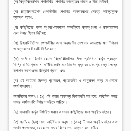
(দ) রিহ্যাবিলিটেশন পেশাজীবীর পেশাগত কর্মকান্ডের পরিধি ও সীমা নির্ধারণ;
(ধ) রিহ্যাবিলিটেশন পেশাজীবীর পেশাগত অসদাচরণের ক্ষেত্রে শাস্তিমূলক
ব্যবস্থা গ্রহণ;
(ন) কাউন্সিলের সকল স্থাবর-অস্থাবর সম্পত্তির ব্যবস্থাপনা ও রক্ষণাবেক্ষণ
এবং উহার হিসাব নিরীক্ষা;
(প) রিহ্যাবিলিটেশন পেশাজীবীর জন্য অনুসরণীয় পেশাগত আচরণের মান নির্ধারণ
ও অনুসরণের বিষয়টি নিশ্চিতকরণ;
(ফ) দেশি বা বিদেশি কোনো রিহ্যাবিলিটেশন শিক্ষা প্রতিষ্ঠান কর্তৃক প্রদত্ত
ডিগ্রি বা ডিপ্লোমা বা সার্টিফিকেটের মান নিয়মিত মূল্যায়ন এবং প্রযোজ্য ক্ষেত্রে
তপশিল সংশোধনের উদ্যোগ গ্রহণ; এবং
(ব) এই আইনের উদ্দেশ্য পূরণকল্পে, প্রয়োজনীয় ও আনুষঙ্গিক অন্য যে কোনো
কার্য সম্পাদন।
কাউন্সিলের সভা৭। (১) এই ধারার অন্যান্য বিধানাবলি সাপেক্ষে, কাউন্সিল উহার
সভার কার্যপদ্ধতি নির্ধারণ করিতে পারিবে।
(২) সভাপতি কর্তৃক নির্ধারিত স্থান ও সময়ে কাউন্সিলের সভা অনুষ্ঠিত হইবে।
(৩) প্রতি ৬ (ছয়) মাসে কাউন্সিলের অন্যূন ১ (এক) টি সভা অনুষ্ঠিত হইবে এবং
জরুরি প্রয়োজনে, যে কোনো সময়ে বিশেষ সভা আহ্বান করা যাইবে।