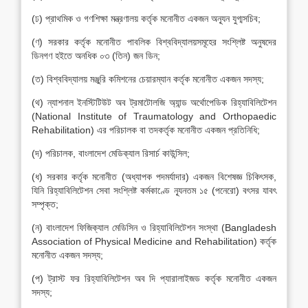
(ঢ) প্রাথমিক ও গণশিক্ষা মন্ত্রণালয় কর্তৃক মনোনীত একজন অন্যূন যুগ্মসচিব;
(ণ) সরকার কর্তৃক মনোনীত পাবলিক বিশ্ববিদ্যালয়সমূহের সংশ্লিষ্ট অনুষদের
ডিনগণ হইতে অনধিক ০৩ (তিন) জন ডিন;
(ত) বিশ্ববিদ্যালয় মঞ্জুরি কমিশনের চেয়ারম্যান কর্তৃক মনোনীত একজন সদস্য;
(থ) ন্যাশনাল ইনস্টিটিউট অব ট্রমাটোলজি অ্যান্ড অর্থোপেডিক রিহ্যাবিলিটেশন
(National Institute of Traumatology and Orthopaedic
Rehabilitation) এর পরিচালক বা তদকর্তৃক মনোনীত একজন প্রতিনিধি;
(দ) পরিচালক, বাংলাদেশ মেডিক্যাল রিসার্চ কাউন্সিল;
(ধ) সরকার কর্তৃক মনোনীত (অধ্যাপক পদমর্যাদার) একজন বিশেষজ্ঞ চিকিৎসক,
যিনি রিহ্যাবিলিটেশন সেবা সংশ্লিষ্ট কর্মকাণ্ডে ন্যূনতম ১৫ (পনেরো) বৎসর যাবৎ
সম্পৃক্ত;
(ন) বাংলাদেশ ফিজিক্যাল মেডিসিন ও রিহ্যাবিলিটেশন সংস্থা (Bangladesh
Association of Physical Medicine and Rehabilitation) কর্তৃক
মনোনীত একজন সদস্য;
(প) ট্রাস্ট ফর রিহ্যাবিলিটেশন অব দি প্যারালাইজড কর্তৃক মনোনীত একজন
সদস্য;