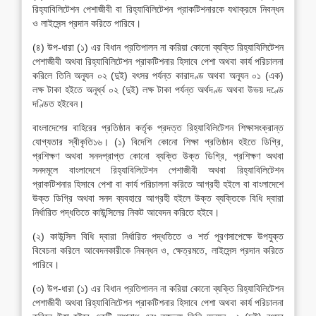
রিহ্যাবিলিটেশন পেশাজীবী বা রিহ্যাবিলিটেশন প্রাকটিশনারকে যথাক্রমে নিবন্ধন
ও লাইসেন্স প্রদান করিতে পারিবে।
(৪) উপ-ধারা (১) এর বিধান প্রতিপালন না করিয়া কোনো ব্যক্তি রিহ্যাবিলিটেশন
পেশাজীবী অথবা রিহ্যাবিলিটেশন প্রাকটিশনার হিসাবে পেশা অথবা কার্য পরিচালনা
করিলে তিনি অন্যূন ০২ (দুই) বৎসর পর্যন্ত কারাদণ্ড অথবা অন্যূন ০১ (এক)
লক্ষ টাকা হইতে অনূর্ধ্ব ০২ (দুই) লক্ষ টাকা পর্যন্ত অর্থদণ্ড অথবা উভয় দণ্ডে
দণ্ডিত হইবেন।
বাংলাদেশের বাহিরের প্রতিষ্ঠান কর্তৃক প্রদত্ত রিহ্যাবিলিটেশন শিক্ষাসংক্রান্ত
যোগ্যতার স্বীকৃতি১৬। (১) বিদেশি কোনো শিক্ষা প্রতিষ্ঠান হইতে ডিগ্রি,
প্রশিক্ষণ অথবা সনদপ্রাপ্ত কোনো ব্যক্তি উক্ত ডিগ্রি, প্রশিক্ষণ অথবা
সনদমূলে বাংলাদেশে রিহ্যাবিলিটেশন পেশাজীবী অথবা রিহ্যাবিলিটেশন
প্রাকটিশনার হিসাবে পেশা বা কার্য পরিচালনা করিতে আগ্রহী হইলে বা বাংলাদেশে
উক্ত ডিগ্রি অথবা সনদ ব্যবহারে আগ্রহী হইলে উক্ত ব্যক্তিকে বিধি দ্বারা
নির্ধারিত পদ্ধতিতে কাউন্সিলের নিকট আবেদন করিতে হইবে।
(২) কাউন্সিল বিধি দ্বারা নির্ধারিত পদ্ধতিতে ও শর্ত পূরণসাপেক্ষে উপযুক্ত
বিবেচনা করিলে আবেদনকারীকে নিবন্ধন ও, ক্ষেত্রমতে, লাইসেন্স প্রদান করিতে
পারিবে।
(৩) উপ-ধারা (১) এর বিধান প্রতিপালন না করিয়া কোনো ব্যক্তি রিহ্যাবিলিটেশন
পেশাজীবী অথবা রিহ্যাবিলিটেশন প্রাকটিশনার হিসাবে পেশা অথবা কার্য পরিচালনা