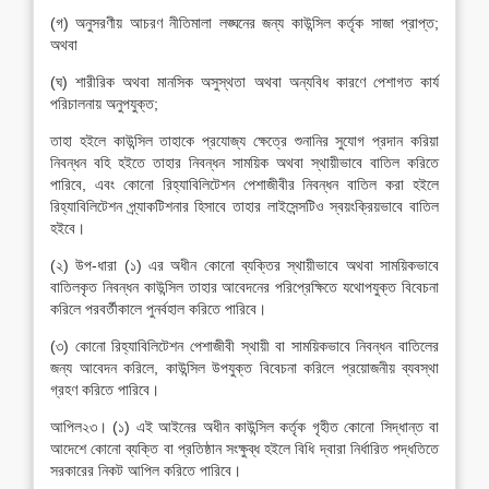
(গ) অনুসরণীয় আচরণ নীতিমালা লঙ্ঘনের জন্য কাউন্সিল কর্তৃক সাজা প্রাপ্ত;
অথবা
(ঘ) শারীরিক অথবা মানসিক অসুস্থতা অথবা অন্যবিধ কারণে পেশাগত কার্য
পরিচালনায় অনুপযুক্ত;
তাহা হইলে কাউন্সিল তাহাকে প্রযোজ্য ক্ষেত্রে শুনানির সুযোগ প্রদান করিয়া
নিবন্ধন বহি হইতে তাহার নিবন্ধন সাময়িক অথবা স্থায়ীভাবে বাতিল করিতে
পারিবে, এবং কোনো রিহ্যাবিলিটেশন পেশাজীবীর নিবন্ধন বাতিল করা হইলে
রিহ্যাবিলিটেশন প্র্যাকটিশনার হিসাবে তাহার লাইসেন্সটিও স্বয়ংক্রিয়ভাবে বাতিল
হইবে।
(২) উপ-ধারা (১) এর অধীন কোনো ব্যক্তির স্থায়ীভাবে অথবা সাময়িকভাবে
বাতিলকৃত নিবন্ধন কাউন্সিল তাহার আবেদনের পরিপ্রেক্ষিতে যথোপযুক্ত বিবেচনা
করিলে পরবর্তীকালে পুনর্বহাল করিতে পারিবে।
(৩) কোনো রিহ্যাবিলিটেশন পেশাজীবী স্থায়ী বা সাময়িকভাবে নিবন্ধন বাতিলের
জন্য আবেদন করিলে, কাউন্সিল উপযুক্ত বিবেচনা করিলে প্রয়োজনীয় ব্যবস্থা
গ্রহণ করিতে পারিবে।
আপিল২৩। (১) এই আইনের অধীন কাউন্সিল কর্তৃক গৃহীত কোনো সিদ্ধান্ত বা
আদেশে কোনো ব্যক্তি বা প্রতিষ্ঠান সংক্ষুব্ধ হইলে বিধি দ্বারা নির্ধারিত পদ্ধতিতে
সরকারের নিকট আপিল করিতে পারিবে।