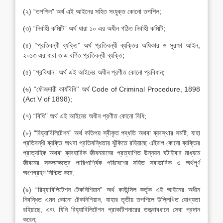
(২) “তপশিল” অর্থ এই আইনের সহিত সংযুক্ত কোনো তপশিল;
(৩) “নির্বাহী কমিটি” অর্থ ধারা ১০ এর অধীন গঠিত নির্বাহী কমিটি;
(৪) “প্রতিবন্ধী ব্যক্তি” অর্থ প্রতিবন্ধী ব্যক্তির অধিকার ও সুরক্ষা আইন,
২০১৩ এর ধারা ৩ এ বর্ণিত প্রতিবন্ধী ব্যক্তি;
(৫) “প্রবিধান” অর্থ এই আইনের অধীন প্রণীত কোনো প্রবিধান;
(৬) “ফৌজদারী কার্যবিধি’’ অর্থ Code of Criminal Procedure, 1898
(Act V of 1898);
(৭) “বিধি’’ অর্থ এই আইনের অধীন প্রণীত কোনো বিধি;
(৮) “রিহ্যাবিলিটেশন” অর্থ কতিপয় স্বীকৃত পদ্ধতি অথবা ব্যবস্থার সমষ্টি, যাহা
প্রতিবন্ধী ব্যক্তি অথবা প্রতিবন্ধিতার ঝুঁকিতে রহিয়াছে এইরূপ কোনো ব্যক্তির
প্রাত্যহিক অথবা ব্যবহারিক জীবনমানের প্রত্যাশিত উন্নয়ন ঘটাইবার মাধ্যমে
জীবনের সকলক্ষেত্রে পারিপার্শ্বিক পরিবেশের সহিত স্বাভাবিক ও অর্থপূর্ণ
অংশগ্রহণ নিশ্চিত করে;
(৯) “রিহ্যাবিলিটেশন টেকনিশিয়ান” অর্থ কাউন্সিল কর্তৃক এই আইনের অধীন
নিবন্ধিত এমন কোনো টেকনিশিয়ান, যাহার তৃতীয় তপশিলে উল্লিখিত যোগ্যতা
রহিয়াছে, এবং যিনি রিহ্যাবিলিটেশন প্রাকটিশনারের তত্ত্বাবধানে সেবা প্রদান
করেন;