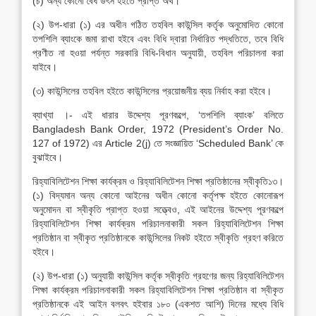
(চ) অন্য কোনো বৈধ উৎস হইতে প্রাপ্ত অর্থ।
(২) উপ-ধারা (১) এর অধীন গঠিত তহবিল কাউন্সিল কর্তৃক অনুমোদিত কোনো
তপশিলি ব্যাংকে জমা রাখা হইবে এবং বিধি দ্বারা নির্ধারিত পদ্ধতিতে, তবে বিধি
প্রণীত না হওয়া পর্যন্ত সরকারি বিধি-বিধান অনুযায়ী, তহবিল পরিচালনা করা
যাইবে।
(৩) কাউন্সিলের তহবিল হইতে কাউন্সিলের প্রয়োজনীয় ব্যয় নির্বাহ করা হইবে।
ব্যাখ্যা ।- এই ধারার উদ্দেশ্য পূরণকল্পে, ‘তপশিলি ব্যাংক’ বলিতে
Bangladesh Bank Order, 1972 (President’s Order No.
127 of 1972) এর Article 2(j) তে সংজ্ঞায়িত ‘Scheduled Bank’ কে
বুঝাইবে।
রিহ্যাবিলিটেশন শিক্ষা কার্যক্রম ও রিহ্যাবিলিটেশন শিক্ষা প্রতিষ্ঠানের স্বীকৃতি১৩।
(১) বিদ্যমান অন্য কোনো আইনের অধীন কোনো কর্তৃপক্ষ হইতে কোনোরূপ
অনুমোদন বা স্বীকৃতি প্রাপ্ত হওয়া সত্ত্বেও, এই আইনের উদ্দেশ্য পূরণকল্পে
রিহ্যাবিলিটেশন শিক্ষা কার্যক্রম পরিচালনাকারী সকল রিহ্যাবিলিটেশন শিক্ষা
প্রতিষ্ঠান বা স্বীকৃত প্রতিষ্ঠানকে কাউন্সিলের নিকট হইতে স্বীকৃতি গ্রহণ করিতে
হইবে।
(২) উপ-ধারা (১) অনুযায়ী কাউন্সিল কর্তৃক স্বীকৃতি গ্রহণের জন্য রিহ্যাবিলিটেশন
শিক্ষা কার্যক্রম পরিচালনাকারী সকল রিহ্যাবিলিটেশন শিক্ষা প্রতিষ্ঠান বা স্বীকৃত
প্রতিষ্ঠানকে এই আইন বলবৎ হইবার ১৮০ (একশত আশি) দিনের মধ্যে বিধি