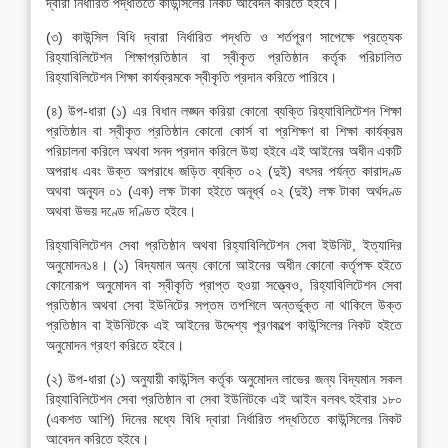
দ্বারা নির্ধারিত পদ্ধতিতে কাউন্সিলের নিকট আবেদন করিতে হইবে।
(৩) কাউন্সিল বিধি দ্বারা নির্ধারিত পদ্ধতি ও শর্তপূরণ সাপেক্ষে প্রত্যেক
রিহ্যাবিলিটেশন শিক্ষাপ্রতিষ্ঠান বা স্বীকৃত প্রতিষ্ঠান কর্তৃক পরিচালিত
রিহ্যাবিলিটেশন শিক্ষা কার্যক্রমকে স্বীকৃতি প্রদান করিতে পারিবে।
(৪) উপ-ধারা (১) এর বিধান লঙ্ঘন করিয়া কোনো ব্যক্তি রিহ্যাবিলিটেশন শিক্ষা
প্রতিষ্ঠান বা স্বীকৃত প্রতিষ্ঠান কোনো কোর্স বা প্রশিক্ষণ বা শিক্ষা কার্যক্রম
পরিচালনা করিলে অথবা সনদ প্রদান করিলে উহা হইবে এই আইনের অধীন একটি
অপরাধ এবং উক্ত অপরাধে জড়িত ব্যক্তি ০২ (দুই) বৎসর পর্যন্ত কারাদণ্ড
অথবা অন্যূন ০১ (এক) লক্ষ টাকা হইতে অনূর্ধ্ব ০২ (দুই) লক্ষ টাকা অর্থদণ্ড
অথবা উভয় দণ্ডে দণ্ডিত হইবে।
রিহ্যাবিলিটেশন সেবা প্রতিষ্ঠান অথবা রিহ্যাবিলিটেশন সেবা ইউনিট, ইত্যাদির
অনুমোদন১৪। (১) বিদ্যমান অন্য কোনো আইনের অধীন কোনো কর্তৃপক্ষ হইতে
কোনোরূপ অনুমোদন বা স্বীকৃতি প্রাপ্ত হওয়া সত্ত্বেও, রিহ্যাবিলিটেশন সেবা
প্রতিষ্ঠান অথবা সেবা ইউনিটের সপ্তম তপশিলে অন্তর্ভুক্ত না থাকিলে উক্ত
প্রতিষ্ঠান বা ইউনিটকে এই আইনের উদ্দেশ্য পূরণকল্পে কাউন্সিলের নিকট হইতে
অনুমোদন গ্রহণ করিতে হইবে।
(২) উপ-ধারা (১) অনুযায়ী কাউন্সিল কর্তৃক অনুমোদন লাভের জন্য বিদ্যমান সকল
রিহ্যাবিলিটেশন সেবা প্রতিষ্ঠান বা সেবা ইউনিটকে এই আইন বলবৎ হইবার ১৮০
(একশত আশি) দিনের মধ্যে বিধি দ্বারা নির্ধারিত পদ্ধতিতে কাউন্সিলের নিকট
আবেদন করিতে হইবে।