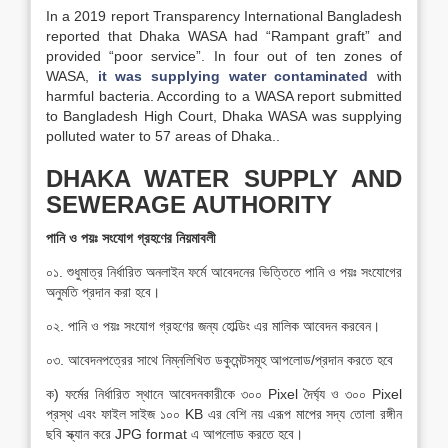
In a 2019 report Transparency International Bangladesh
reported that Dhaka WASA had “Rampant graft” and
provided “poor service”. In four out of ten zones of
WASA,
it was supplying water contaminated
with
harmful bacteria. According to a WASA report submitted
to Bangladesh High Court, Dhaka WASA was supplying
polluted water to 57 areas of Dhaka..
DHAKA WATER SUPPLY AND
SEWERAGE AUTHORITY
পানি ও পয়ঃ সংযোগ গ্রহণের নিয়মাবলী
০১. শুধুমাত্র নির্ধারিত অনলাইন ফর্মে আবেদনের ভিত্তিতে পানি ও পয়ঃ সংযোগের
অনুমতি প্রদান করা হবে।
০২. পানি ও পয়ঃ সংযোগ গ্রহণের জন্য হোল্ডিং এর মালিক আবেদন করবেন।
০৩. আবেদনপত্রের সাথে নিম্নলিখিত ডকুমেন্টসমূহ আপলোড/প্রদান করতে হবে
ক) ফর্মের নির্ধারিত স্থানে আবেদনকারীকে ৩০০ Pixel দৈর্ঘ্য ও ৩০০ Pixel
প্রস্থ এবং ফাইল সাইজ ১০০ KB এর বেশি নয় এরূপ মাপের সদ্য তোলা রঙ্গীন
ছবি স্ক্যান করে JPG format এ আপলোড করতে হবে।