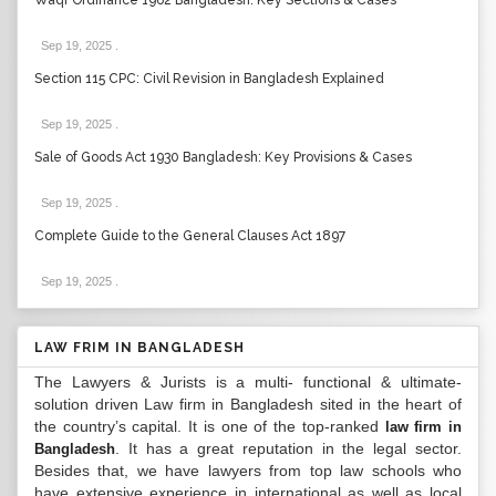
Waqf Ordinance 1962 Bangladesh: Key Sections & Cases
Sep 19, 2025
.
Section 115 CPC: Civil Revision in Bangladesh Explained
Sep 19, 2025
.
Sale of Goods Act 1930 Bangladesh: Key Provisions & Cases
Sep 19, 2025
.
Complete Guide to the General Clauses Act 1897
Sep 19, 2025
.
LAW FRIM IN BANGLADESH
The Lawyers & Jurists is a multi- functional & ultimate-
solution driven Law firm in Bangladesh sited in the heart of
the country’s capital. It is one of the top-ranked
law firm in
. It has a great reputation in the legal sector.
Bangladesh
Besides that, we have lawyers from top law schools who
have extensive experience in international as well as local