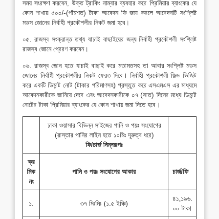
সময় সংরক্ষণ করবেন, উক্ত ট্রাকিং নাম্বার ব্যবহার করে প্রিমিয়ার ব্যাংকের যে
কোন শাখায় ৫০০/-(পাঁচশত) টাকা আবেদন ফি জমা করলে আবেদনটি সংশ্লিষ্ট
মডস জোনের নির্বাহী প্রকৌশলীর নিকট জমা হবে।
০৫. রাজস্ব সংক্রান্ত তথ্য যাচাই বাছাইয়ের জন্য নির্বাহী প্রকৌশলী সংশ্লিষ্ট
রাজস্ব জোনে প্রেরণ করবেন।
০৬. রাজস্ব জোন হতে যাচাই বাছাই করে মতামতসহ তা আবার সংশ্লিষ্ট মডস
জোনের নির্বাহী প্রকৌশলীর নিকট ফেরত দিবে। নির্বাহী প্রকৌশলী ফিল্ড ভিজিট
করে একটি ডিমান্ট নোট (টাকার পরিমাণসহ) প্রস্তুত করে এসএমএস এর মাধ্যমে
আবেদনকারীকে জানিয়ে দেবে এবং আবেদনকারীকে ০৭ (সাত) দিনের মধ্যে ডিমান্ট
নোটের টাকা প্রিমিয়ার ব্যাংকের যে কোন শাখায় জমা দিতে হবে।
ঢাকা ওয়াসার বিভিন্ন সাইজের পানি ও পয়ঃ সংযোগের
(রাস্তার পানির লাইন হতে ১০মিঃ দূরুত্ব ধরে)
ফি/চার্জ নিম্নরূপঃ
ক্র
মিক
পানি ও পয়ঃ সংযোগের আকার
চার্জ/ফি
নং
৪১,১৯৬.
১.
৩৭ মিঃমিঃ (১.৫ ইঞ্চি)
০০ টাকা