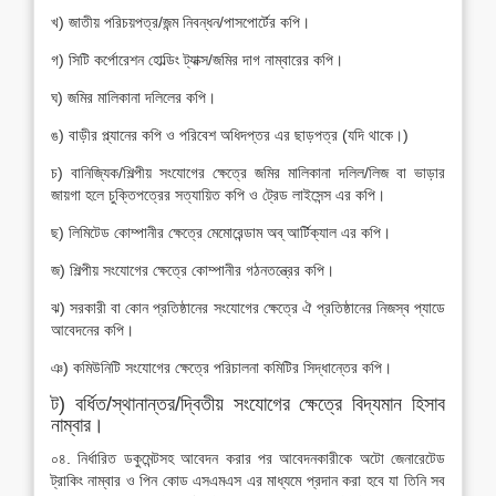
খ) জাতীয় পরিচয়পত্র/জন্ম নিবন্ধন/পাসপোর্টের কপি।
গ) সিটি কর্পোরেশন হোল্ডিং ট্যাক্স/জমির দাগ নাম্বারের কপি।
ঘ) জমির মালিকানা দলিলের কপি।
ঙ) বাড়ীর প্ল্যানের কপি ও পরিবেশ অধিদপ্তর এর ছাড়পত্র (যদি থাকে।)
চ) বানিজ্যিক/শিল্পীয় সংযোগের ক্ষেত্রে জমির মালিকানা দলিল/লিজ বা ভাড়ার
জায়গা হলে চুক্তিপত্রের সত্যায়িত কপি ও ট্রেড লাইসেন্স এর কপি।
ছ) লিমিটেড কোম্পানীর ক্ষেত্রে মেমোরেন্ডাম অব্ আর্টিক্যাল এর কপি।
জ) শিল্পীয় সংযোগের ক্ষেত্রে কোম্পানীর গঠনতন্ত্রের কপি।
ঝ) সরকারী বা কোন প্রতিষ্ঠানের সংযোগের ক্ষেত্রে ঐ প্রতিষ্ঠানের নিজস্ব প্যাডে
আবেদনের কপি।
ঞ) কমিউনিটি সংযোগের ক্ষেত্রে পরিচালনা কমিটির সিদ্ধান্তের কপি।
ট) বর্ধিত/স্থানান্তর/দ্বিতীয় সংযোগের ক্ষেত্রে বিদ্যমান হিসাব
নাম্বার।
০৪. নির্ধারিত ডকুমেন্টসহ আবেদন করার পর আবেদনকারীকে অটো জেনারেটেড
ট্রাকিং নাম্বার ও পিন কোড এসএমএস এর মাধ্যমে প্রদান করা হবে যা তিনি সব