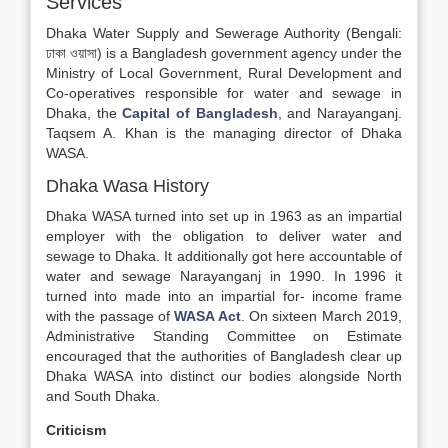
Services
Dhaka Water Supply and Sewerage Authority (Bengali:
ঢাকা ওয়াসা) is a Bangladesh government agency under the
Ministry of Local Government, Rural Development and
Co-operatives responsible for water and sewage in
Dhaka, the
Capital of Bangladesh
, and Narayanganj.
Taqsem A. Khan is the managing director of Dhaka
WASA.
Dhaka Wasa History
Dhaka WASA turned into set up in 1963 as an impartial
employer with the obligation to deliver water and
sewage to Dhaka. It additionally got here accountable of
water and sewage Narayanganj in 1990. In 1996 it
turned into made into an impartial for- income frame
with the passage of
WASA Act
. On sixteen March 2019,
Administrative Standing Committee on Estimate
encouraged that the authorities of Bangladesh clear up
Dhaka WASA into distinct our bodies alongside North
and South Dhaka.
Criticism